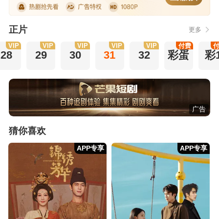
正片
更多
VIP
VIP
VIP
VIP
VIP
付费
28
29
30
31
32
彩蛋
彩
广告
猜你喜欢
APP专享
APP专享