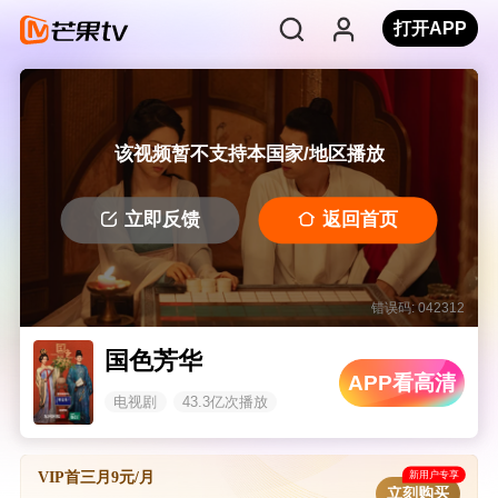
打开APP
该视频暂不支持本国家/地区播放
立即反馈
返回首页
错误码: 042312
国色芳华
APP看高清
电视剧
43.3亿次播放
新用户专享
VIP首三月9元/月
立刻购买