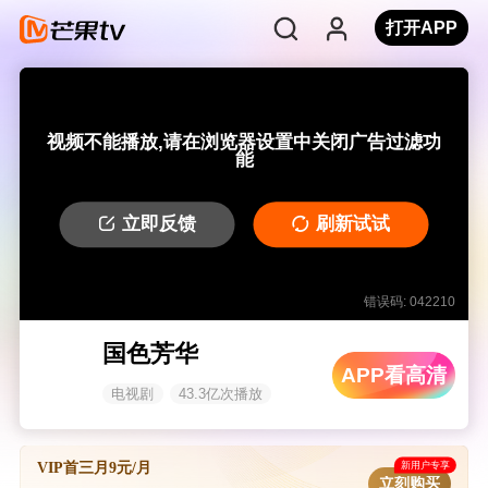
打开APP
视频不能播放,请在浏览器设置中关闭广告过滤功
能
立即反馈
刷新试试
错误码: 042210
国色芳华
APP看高清
电视剧
43.3亿次播放
新用户专享
VIP首三月9元/月
立刻购买