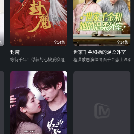
集
全14集
全14集
封魔
世家千金和她的温柔外室
等待千年！俘获的心被爱唤醒
程潇蒙恩演绎冷面千金恋上温柔