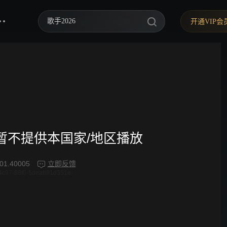
歌手2026
开通VIP会
你好，星期六
中餐厅·南洋拾光季
快乐老家
野狗骨头
忙忙碌碌寻宝藏2
频暂不提供本国家/地区播放
我们的宿舍·归心季
01.40005
立即反馈
4c97-88f0-5deab91d351e
爸爸当家 第五季
密室大逃脱 第八季