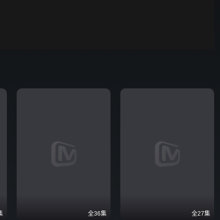
00:01
自动
倍速
发射
集
全36集
全27集