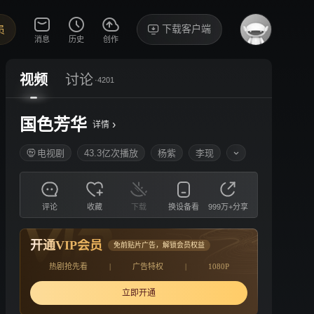
下载客户端
员
消息
历史
创作
视频
讨论
·4201
国色芳华
›
详情
电视剧
43.3亿次播放
杨紫
李现
评论
收藏
下载
换设备看
999万+分享
开通VIP会员
免前贴片广告，解锁会员权益
热剧抢先看
|
广告特权
|
1080P
立即开通