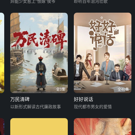
异能少女惹上“恨嫁”侯爷
聆听百年治河壮歌
集
全3集
全40集
万民清碑
好好说话
以新形式解读古代廉政故事
现代都市男女的爱情