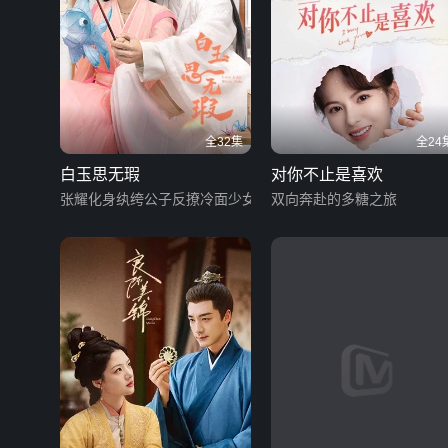
全32集
全24
白玉思无瑕
对你不止是喜欢
张耀化身纨绔公子反撩冷面少女
双向奔赴的多糖之旅