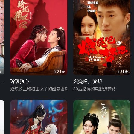
集
全24集
全31集
幕
玲珑狼心
燃烧吧，梦想
双魂公主和狼王之子的甜宠蜜恋
80后路博的电影追梦路