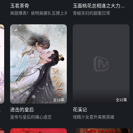
玉茗茶骨
玉面桃花总相逢之大力少
爽甜爆表！侯明昊娜扎互撩上头
女娇蛮追爱记
青椒夫妇的甜蜜日常
集
全18集
全32集
字
进击的皇后
花溪记
皇帝与皇后的痛心虐恋
戏精少女意外美救英雄