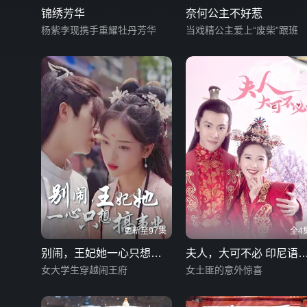
锦绣芳华
奈何公主不好惹
杨紫李现携手重耀牡丹芳华
当戏精公主爱上“废柴”跟班
更新至97集
全4
别闹，王妃她一心只想搞
夫人，大可不必 印尼语
事业
女大学生穿越闹王府
幕版
女土匪的意外惊喜