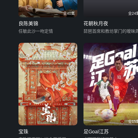
全40集
全24
良陈美锦
花朝秋月夜
任敏此沙一吻定情
琵琶首席和教坊掌门的暧昧
全15
宝珠
足Goal江苏