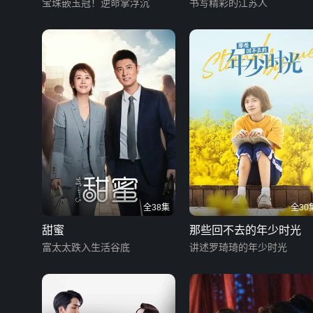
宝珠嵌玉冠！逆命掌浮沉
书写精彩的江苏人
全38集
全30
甜蜜
那些回不去的年少时光
富太太跌入生活谷底
讲述罗琦琦的年少时光