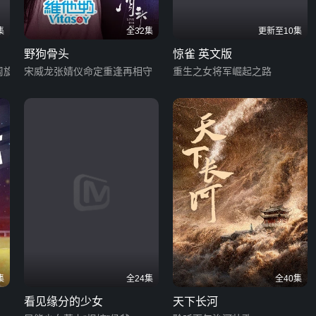
集
全32集
更新至10集
野狗骨头
惊雀 英文版
周旋
宋威龙张婧仪命定重逢再相守
重生之女将军崛起之路
集
全24集
全40集
看见缘分的少女
天下长河