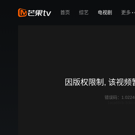
首页
综艺
电视剧
更多
因版权限制, 该视
错误码
：
1.0224
1aca66cb-3cbc-