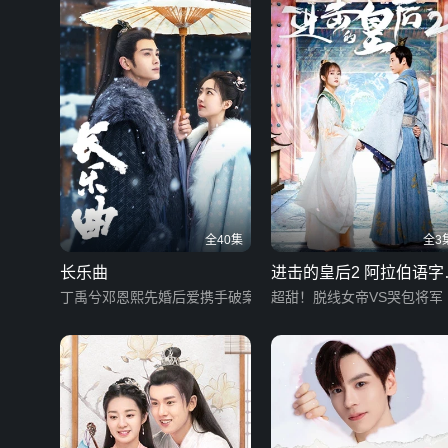
全40集
全3
长乐曲
进击的皇后2 阿拉伯语字
丁禹兮邓恩熙先婚后爱携手破案
版
超甜！脱线女帝VS哭包将军