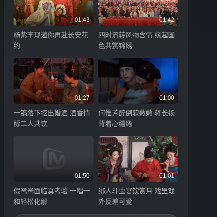
01:43
01:42
杨紫李现邀你再赴长安花
四时流转风物含情 缘起国
约
色共赏锦绣
01:27
01:00
一镐落下挖出婚酒 酒香情
何惟芳醉倒软敷敷 蒋长扬
醇二人共饮
背着心缱绻
01:50
01:01
假鸳鸯面临真考验 一唱一
绑人斗虫宴饮赏月 戏里戏
和轻松化解
外反差可爱