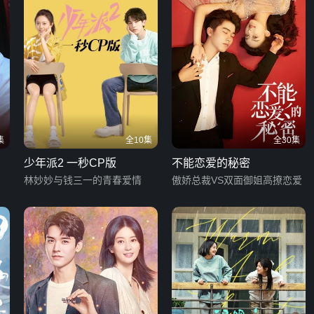
集
全10集
全30集
少年派2 一秒CP版
不能恋爱的秘密
林妙妙与钱三一的青春爱情
傲娇总裁VS双面御姐高撩恋爱