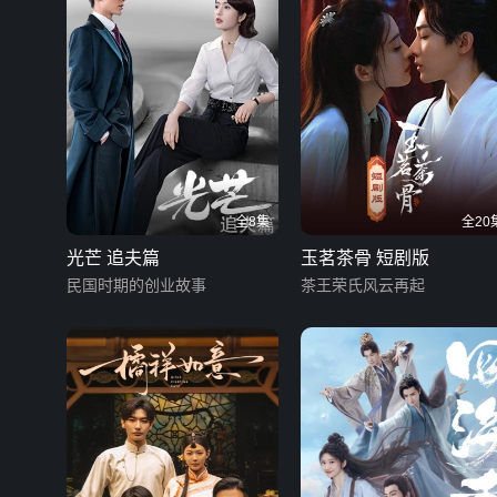
全8集
全20
光芒 追夫篇
玉茗茶骨 短剧版
民国时期的创业故事
茶王荣氏风云再起