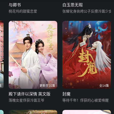
与卿书
白玉思无瑕
桃花坞的甜蜜恋爱
张耀化身纨绔公子反撩冷面少女
集
更新至10集
全14集
殿下请许以深情 英文版
封魔
落魄女星俘获冷面王爷
等待千年！俘获的心被爱唤醒