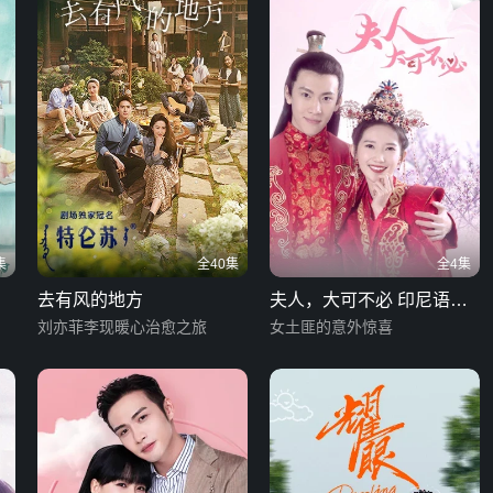
集
全40集
全4集
去有风的地方
夫人，大可不必 印尼语字
刘亦菲李现暖心治愈之旅
幕版
女土匪的意外惊喜