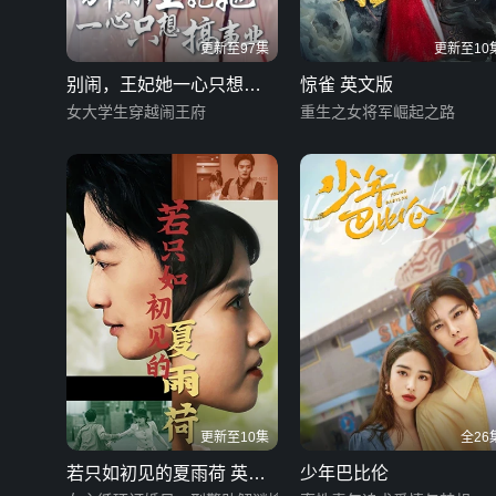
更新至97集
更新至10
别闹，王妃她一心只想搞
惊雀 英文版
事业
女大学生穿越闹王府
重生之女将军崛起之路
更新至10集
全26
若只如初见的夏雨荷 英文
少年巴比伦