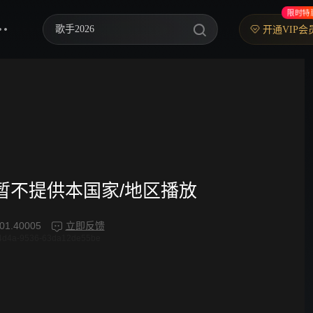
限时特
歌手2026
开通VIP会
乘风2026
中餐厅·南洋拾光季
快乐老家
忙忙碌碌寻宝藏2
妻子的浪漫旅行2026
频暂不提供本国家/地区播放
我们的宿舍·归心季
01.40005
立即反馈
4d4a-9536-63da12de55be
克制升温
爸爸当家 第五季
你好，星期六