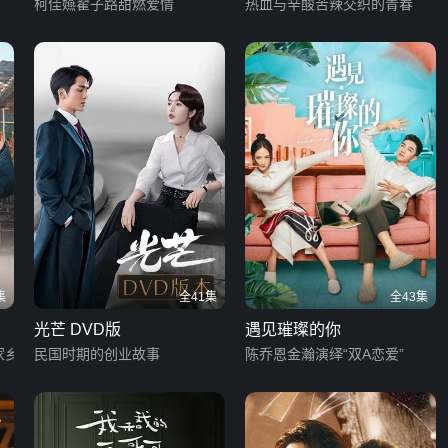
柯佳嬿翟子路甜燃爱情
热血与辛酸苦辣交织的青春
集
全41集
全43集
光芒 DVD版
遇见璀璨的你
家乡
民国时期的创业故事
陈乔恩金瀚演绎“双A恋爱”