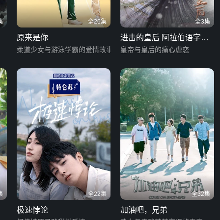
集
全26集
全3集
原来是你
进击的皇后 阿拉伯语字幕
柔道少女与游泳学霸的爱情故事
版
皇帝与皇后的痛心虐恋
集
全22集
全32集
极速悖论
加油吧，兄弟