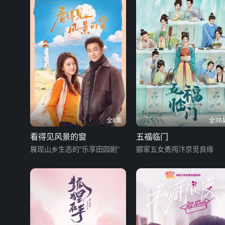
全8集
全36
看得见风景的窗
五福临门
展现山乡生态的"乐享田园剧"
郦家五女勇闯汴京觅良缘