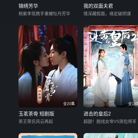
锦绣芳华
我的双面夫君
杨紫李现携手重耀牡丹芳华
情深藏假面，缘定破阴谋
全20集
全18
玉茗茶骨 短剧版
进击的皇后2
茶王荣氏风云再起
超甜！脱线女帝VS哭包将军