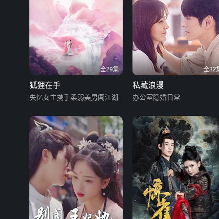
全29集
全32
狐狸在手
私藏浪漫
失忆女主携手柔弱美男闯江湖
办公室隐婚日常