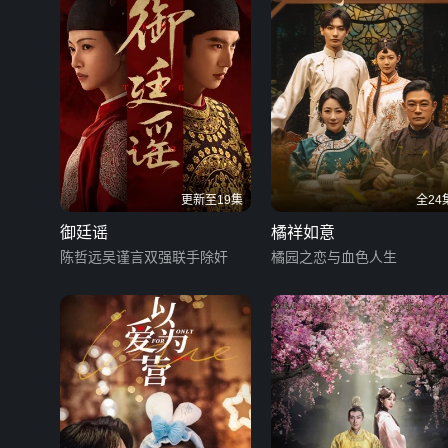
更新至19集
全24
御廷谣
橘祥如意
陈哲远吴谨言双强联手除奸
橘园之恋与血色人生