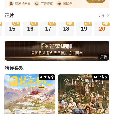
正片
更多
P
VIP
VIP
VIP
VIP
VIP
VIP
15
16
17
18
19
20
广告
猜你喜欢
APP专享
APP专享