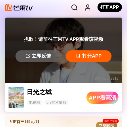
打开APP
抱歉！请前往芒果TV APP观看该视频
立即反馈
打开APP
错误码: 042312
日光之城
APP看高清
电视剧
6.7亿次播放
新用户专享
VIP首三月9元/月
立刻购买