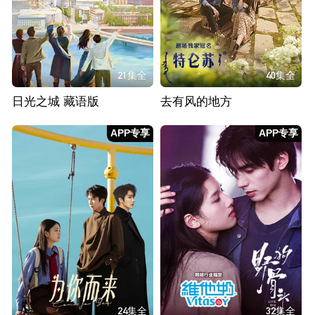
21集全
40集全
日光之城 藏语版
去有风的地方
APP专享
APP专享
24集全
32集全