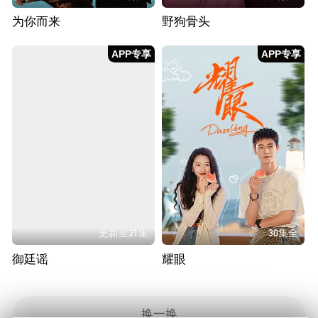
为你而来
野狗骨头
APP专享
APP专享
更新至21集
30集全
御廷谣
耀眼
换一换