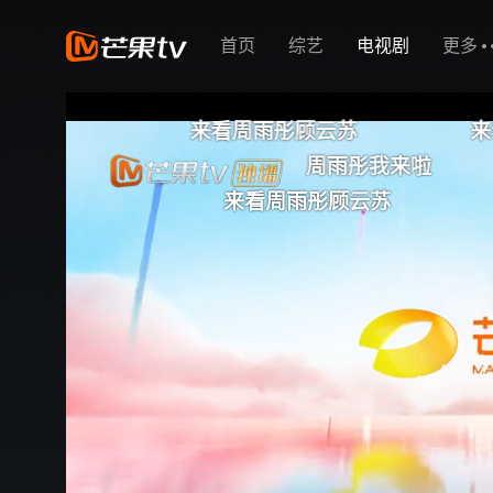
首页
综艺
电视剧
更多
来看周雨彤顾云苏
来看周雨彤
周雨彤我来啦
苏苏总想
来看周雨彤顾云苏