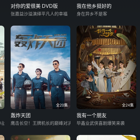
对你的爱很美 DVD版
我在他乡挺好的
张嘉益沙溢演绎平凡人的幸福
身在异乡不是客
集
全20集
全24集
轰炸天团
我有一个朋友
作战
鹰击长空！王牌机长的巅峰对决
毕鑫业武侠喜剧爆笑来袭