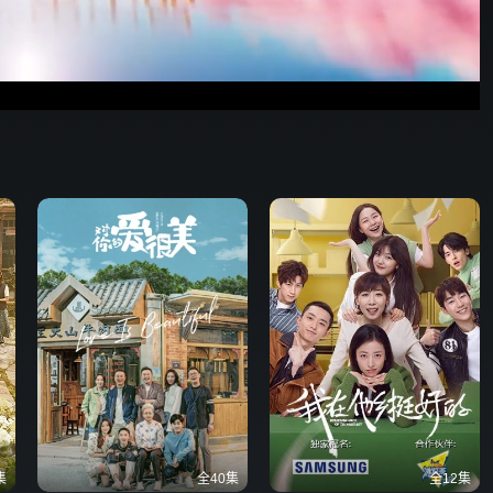
野狗骨头
47:40
576P
倍速
发射
集
全40集
全12集