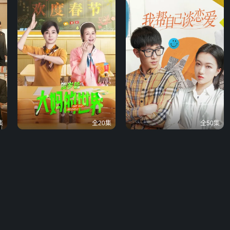
集
全20集
全50集
大妈的世界 贺岁篇
我帮自己谈恋爱
底线
银发baby爆笑组团进校园！
被天使选中的奇缘