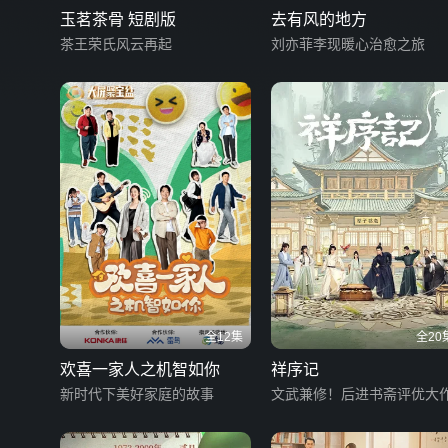
玉茗茶骨 短剧版
去有风的地方
茶王荣氏风云再起
刘亦菲李现暖心治愈之旅
全12集
全20
欢喜一家人之机智如你
祥序记
新时代下美好家庭的故事
文武兼修！后进书斋评优大