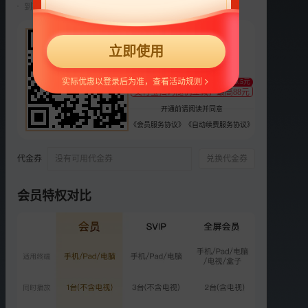
到期前自动续费22元/月，可随时取消。
选集
27集全
22
立即使用
VIP
VIP
VIP
VIP
VIP
¥
17
18
19
20
21
支持
扫码支付
实际优惠以登录后为准，查看活动规则
至少减0.5元
VIP
VIP
VIP
VIP
VIP
支付宝扫码随机立减，最高88元
22
23
24
25
26
开通前请阅读并同意
《会员服务协议》
《自动续费服务协议》
VIP
VIP
VIP
VIP
VIP
27
彩1
彩2
彩3
彩4
代金券
没有可用代金券
兑换代金券
VIP
VIP
VIP
VIP
彩5
彩6
彩7
彩8
彩9
会员特权对比
更多选集
精彩短片
更多
›