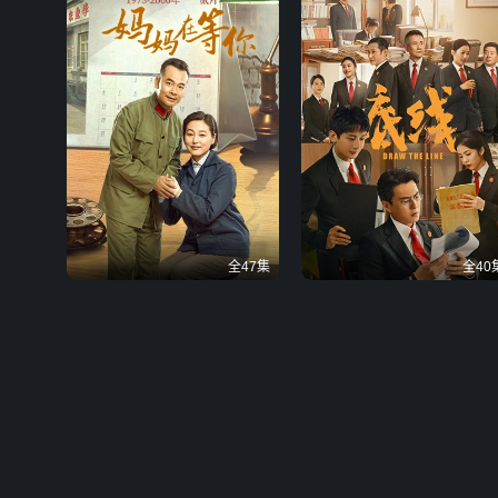
全47集
全40
妈妈在等你
底线
平凡母亲与五个子女的感人故事
靳东成毅蔡文静恪守法律人