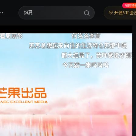
限时特
歌手2026
开通VIP会
乘风2026
何洛洛李言
一口气
中餐厅·南洋拾光季
起来向往的生活特仑苏那牛呢
周雨彤顾云
快乐老家
都大结局了，我咋感觉才刚开始呢？
今天就一集呜呜呜
顾云苏我来啦
忙忙碌碌寻宝藏2
妻子的浪漫旅行2026
我们的宿舍·归心季
克制升温
爸爸当家 第五季
你好，星期六