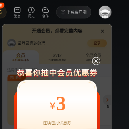
惠
下载客户端
员
消息
历史
创作
开通会员，观看完整内容
视频
讨论
·63
苏！
请登录您的账号
登录
180天重启计划
›
详情
会员
SVIP
全屏会员
手机/电脑/平板
SVIP剧场免费看
电视端也能用
电视剧
15.7亿次播放
周雨彤
吴越
适用手机/Pad/电脑
首月特惠
评论
收藏
下载
换设备看
109.1万分享
连续包月
连续包年
季
3
22
218
78
开通VIP会员
免前贴片广告，解锁会员权益
￥
¥
¥
¥
热剧抢先看
|
广告特权
|
1080P
22
立即开通
连续包月优惠券