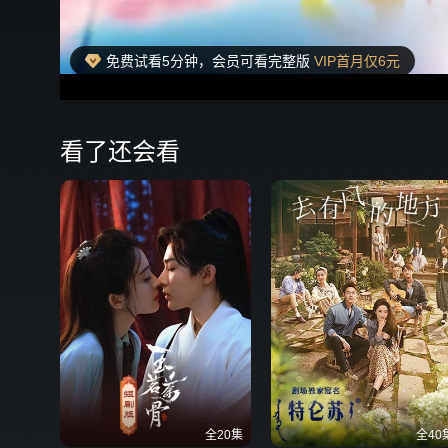
免费试看5分钟，会员可看完整版
VIP首月仅6元
00:13
弹
看了还会看
全20集
全40