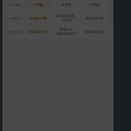
00:50
00:37
姐姐气势汹汹过来教训弟
这个班不上了！让当代打
弟 结果一秒认怂
工人羡慕的精神状态
00:38
00:35
妈妈对女儿说：如果没有
母女一起产检 在医院大吵
你，我不会像现在这么辛
一架
苦
00:12
00:10
周雨彤母亲节祝福
吴越母亲节祝福
更多短片