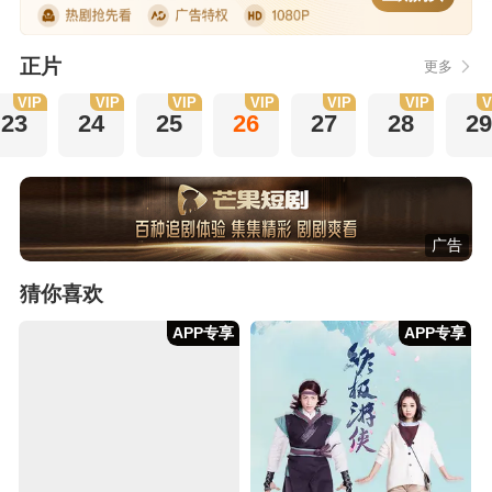
正片
更多
VIP
VIP
VIP
VIP
VIP
VIP
V
23
24
25
26
27
28
29
广告
猜你喜欢
APP专享
APP专享