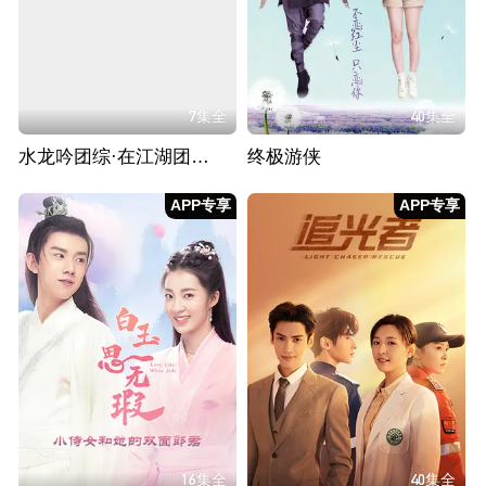
7集全
40集全
水龙吟团综·在江湖团建的日子
终极游侠
APP专享
APP专享
16集全
40集全