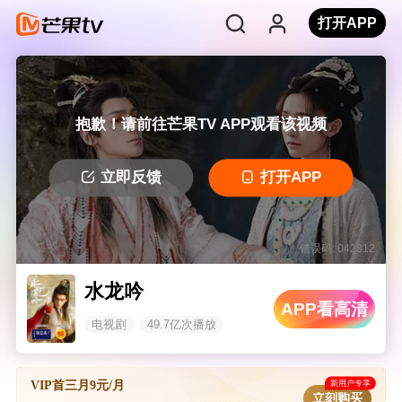
打开APP
抱歉！请前往芒果TV APP观看该视频
立即反馈
打开APP
错误码: 042312
水龙吟
APP看高清
电视剧
49.7亿次播放
新用户专享
VIP首三月9元/月
立刻购买