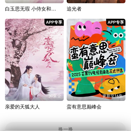
白玉思无瑕 小侍女和她的双面郎君
追光者
APP专享
APP专享
30集全
更新至16集
亲爱的天狐大人
蛮有意思巅峰会
换一换