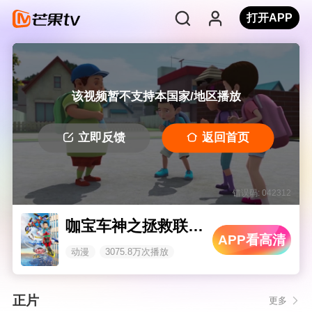
打开APP
该视频暂不支持本国家/地区播放
立即反馈
返回首页
错误码: 042312
咖宝车神之拯救联盟（下）
APP看高清
动漫
3075.8万次播放
正片
更多