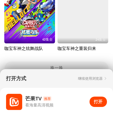
43集全
24集全
咖宝车神之炫舞战队
咖宝车神之重装归来
换一换
打开方式
继续使用浏览器
Copyright © 2006-2026 mgtv.com All Rights
Reserved
互联网出版许可证：新出网证（湘）字08号
芒果TV
推荐
打开
APP
2
看海量高清视频
打开APP
超清画质
评论
下载
分享