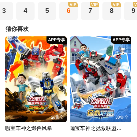
VIP
VIP
VIP
V
3
4
5
6
7
8
9
猜你喜欢
APP专享
APP专享
26集全
30集全
咖宝车神之燃兽风暴
咖宝车神之拯救联盟（上）