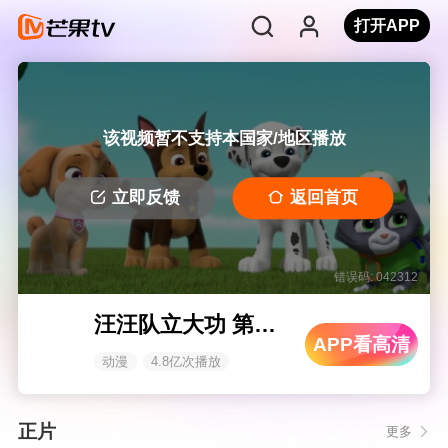
打开APP
该视频暂不支持本国家/地区播放
立即反馈
返回首页
错误码: 042312
汪汪队立大功 第十季
APP看高清
动漫
4.8亿次播放
正片
更多