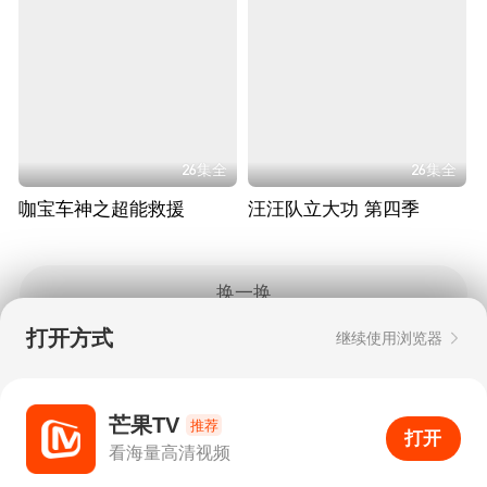
26集全
26集全
咖宝车神之超能救援
汪汪队立大功 第四季
换一换
打开方式
继续使用浏览器
Copyright © 2006-2026 mgtv.com All Rights
Reserved
互联网出版许可证：新出网证（湘）字08号
芒果TV
推荐
打开
APP
5
看海量高清视频
打开APP
超清画质
评论
下载
分享