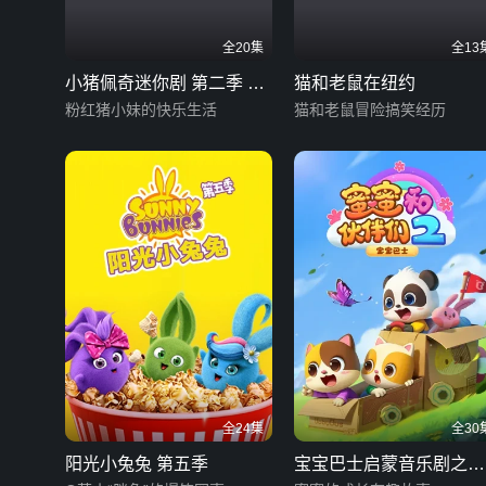
全20集
全13
小猪佩奇迷你剧 第二季 英
猫和老鼠在纽约
文版
粉红猪小妹的快乐生活
猫和老鼠冒险搞笑经历
全24集
全30
阳光小兔兔 第五季
宝宝巴士启蒙音乐剧之蜜