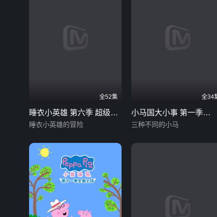
全52集
全34
睡衣小英雄 第六季 超级联
小马国大小事 第一季
盟
睡衣小英雄的冒险
（下） 英文版
三种不同的小马