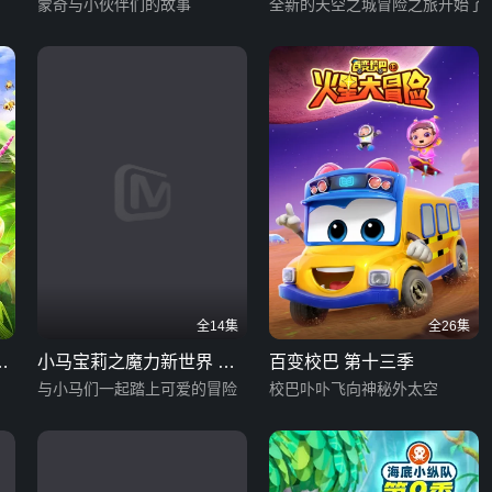
蒙奇与小伙伴们的故事
季
全新的天空之城冒险之旅开始了
全14集
全26集
：
小马宝莉之魔力新世界 第
百变校巴 第十三季
二季 英文版
与小马们一起踏上可爱的冒险
校巴卟卟飞向神秘外太空