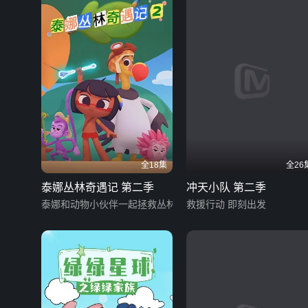
全18集
全26
泰娜丛林奇遇记 第二季
冲天小队 第二季
泰娜和动物小伙伴一起拯救丛林
救援行动 即刻出发