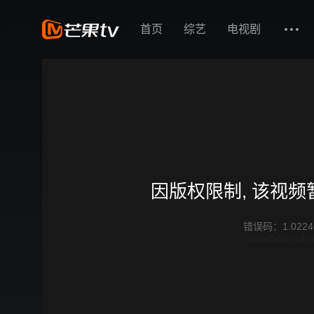
首页
综艺
电视剧
因版权限制, 该视
错误码
：
1.0224
b0aa7a5d-2c4c-