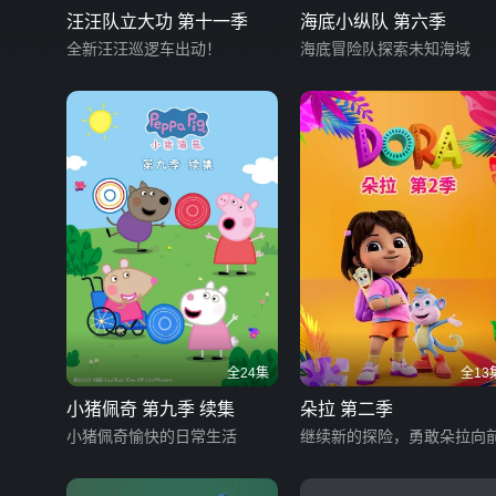
汪汪队立大功 第十一季
海底小纵队 第六季
全新汪汪巡逻车出动！
海底冒险队探索未知海域
全24集
全13
小猪佩奇 第九季 续集
朵拉 第二季
小猪佩奇愉快的日常生活
继续新的探险，勇敢朵拉向