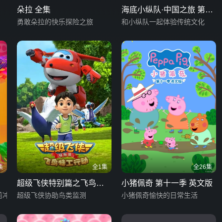
朵拉 全集
海底小纵队·中国之旅 第二
勇敢朵拉的快乐探险之旅
季
和小纵队一起体验传统文化
集
全1集
全26集
超级飞侠特别篇之飞鸟特
小猪佩奇 第十一季 英文版
前冲
工行动
超级飞侠协助鸟类监测
小猪佩奇愉快的日常生活