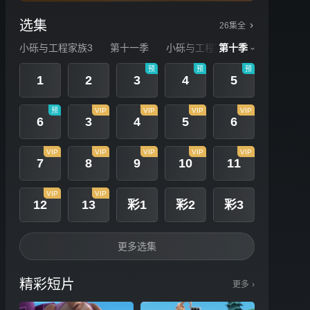
选集
26集全
小砾与工程家族3
第十一季
小砾与工程家族2
第十季
第十季
预
预
预
1
2
3
4
5
预
VIP
VIP
VIP
VIP
6
3
4
5
6
VIP
VIP
VIP
VIP
VIP
7
8
9
10
11
VIP
VIP
12
13
彩1
彩2
彩3
更多选集
精彩短片
更多
›