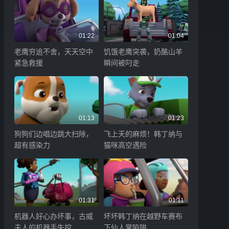
01:22
01:04
老鹰穷追不舍，天天空中
饥饿老鹰突袭，奶酪山羊
紧急救援
瞬间被叼走
01:13
01:23
狗狗们边唱边跳大扫除，
飞上天的麻烦！韩丁纳与
超有感染力
猫咪高空遇险
01:31
01:11
机器人好心办坏事，古威
坏坏韩丁纳在越野车赛布
夫人的机器手失控
下仙人掌陷阱