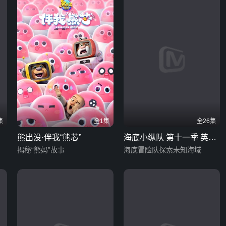
集
全1集
全26集
熊出没·伴我“熊芯”
海底小纵队 第十一季 英文
揭秘“熊妈”故事
版
海底冒险队探索未知海域