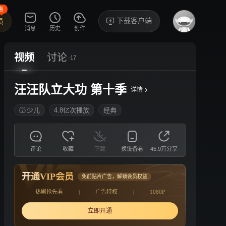
惠
下载客户端
员
消息
历史
创作
视频
讨论
·17
汪汪队立大功 第十季
›
详情
少儿
4.8亿次播放
经典
评论
收藏
下载
换设备看
45.9万分享
开通VIP会员
免前贴片广告，解锁会员权益
热剧抢先看
|
广告特权
|
1080P
立即开通