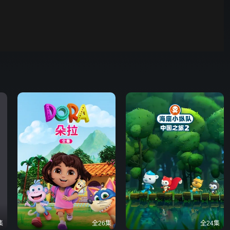
00:01
自动
倍速
发射
集
全26集
全24集