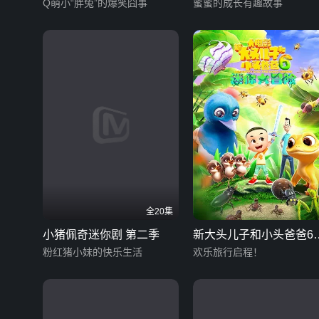
Q萌小“胖兔”的爆笑囧事
蜜和伙伴们 第二季
蜜蜜的成长有趣故事
全20集
小猪佩奇迷你剧 第二季
新大头儿子和小头爸爸6
粉红猪小妹的快乐生活
迷你大冒险
欢乐旅行启程！