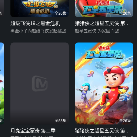
集
全20集
全26集
超级飞侠19之黑金危机
猪猪侠之超星五灵侠 第八
黑金小子向超级飞侠发起挑战
季
超星五灵侠 为家园而战
集
全58集
全26集
月亮宝宝蒙奇 第二季
猪猪侠之超星五灵侠 第三