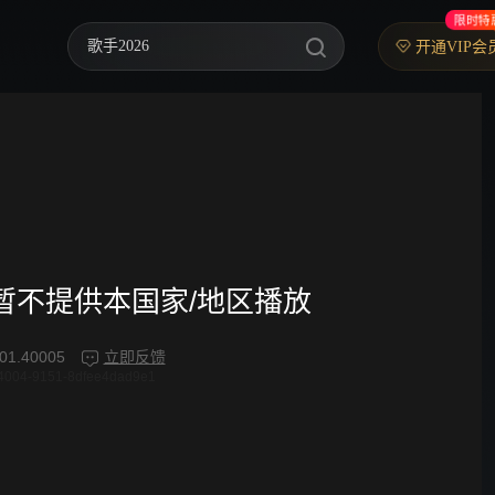
限时特
歌手2026
开通VIP会
你好，星期六
中餐厅·南洋拾光季
快乐老家
野狗骨头
忙忙碌碌寻宝藏2
频暂不提供本国家/地区播放
我们的宿舍·归心季
01.40005
立即反馈
4004-9151-8dfee4dad9e1
爸爸当家 第五季
密室大逃脱 第八季