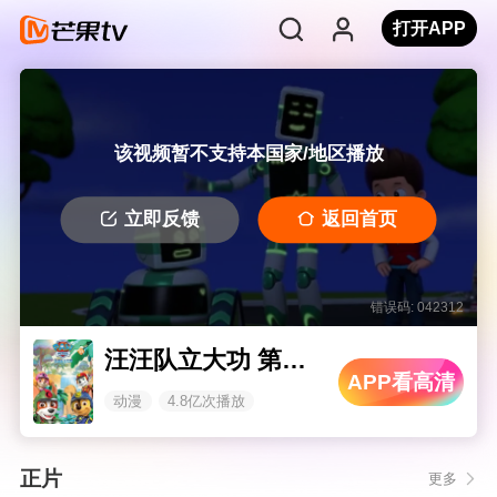
打开APP
该视频暂不支持本国家/地区播放
立即反馈
返回首页
错误码: 042312
汪汪队立大功 第十季
APP看高清
动漫
4.8亿次播放
正片
更多