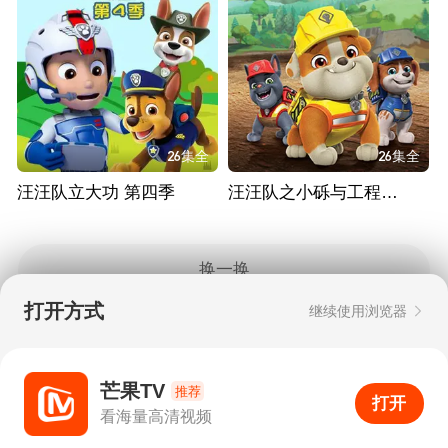
26集全
26集全
汪汪队立大功 第四季
汪汪队之小砾与工程家族 第三季
换一换
打开方式
继续使用浏览器
Copyright © 2006-2026 mgtv.com All Rights
Reserved
互联网出版许可证：新出网证（湘）字08号
芒果TV
推荐
打开
APP
9
看海量高清视频
打开APP
超清画质
评论
下载
分享