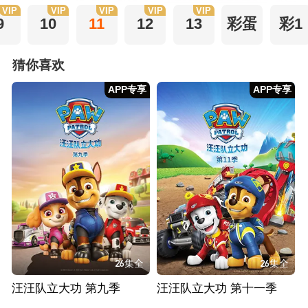
VIP
VIP
VIP
VIP
VIP
9
10
11
12
13
彩蛋
彩1
猜你喜欢
APP专享
APP专享
26集全
26集全
汪汪队立大功 第九季
汪汪队立大功 第十一季