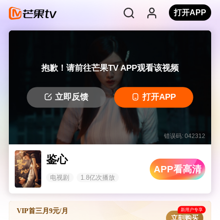
打开APP
抱歉！请前往芒果TV APP观看该视频
立即反馈
打开APP
错误码: 042312
鉴心
APP看高清
电视剧
1.8亿次播放
新用户专享
VIP首三月9元/月
立刻购买