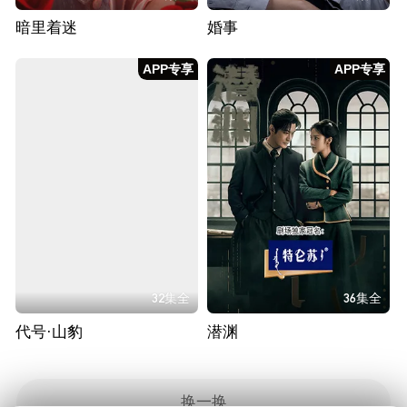
暗里着迷
婚事
APP专享
APP专享
32集全
36集全
代号·山豹
潜渊
换一换