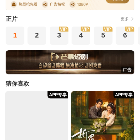
正片
更多
VIP
VIP
VIP
VIP
1
2
3
4
5
6
广告
猜你喜欢
APP专享
APP专享