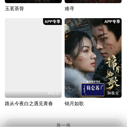
玉茗茶骨
难寻
APP专享
APP专享
30集全
36集全
路从今夜白之遇见青春
锦月如歌
换一换