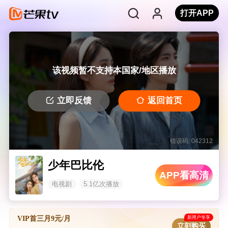
打开APP
该视频暂不支持本国家/地区播放
立即反馈
返回首页
错误码: 042312
少年巴比伦
APP看高清
电视剧
5.1亿次播放
新用户专享
VIP首三月9元/月
立刻购买