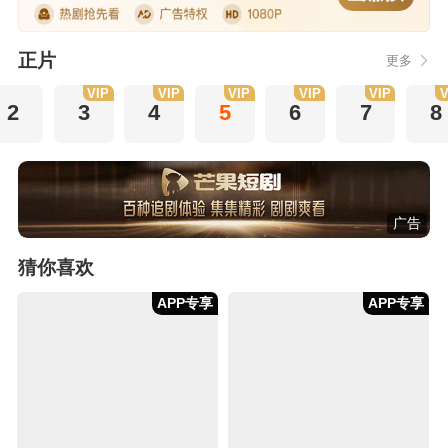
正片
更多
VIP
VIP
VIP
VIP
VIP
V
2
3
4
5
6
7
8
广告
猜你喜欢
APP专享
APP专享