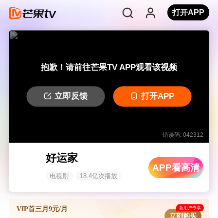
打开APP
抱歉！请前往芒果TV APP观看该视频
立即反馈
打开APP
错误码: 042312
好运家
APP看高清
电视剧
18.4亿次播放
新用户专享
VIP首三月9元/月
立刻购买