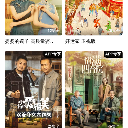
12集全
40集全
婆婆的镯子 高质量婆媳相处之道
好运家 卫视版
APP专享
APP专享
26集全
46集全