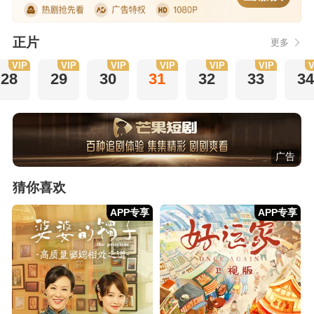
正片
更多
VIP
VIP
VIP
VIP
VIP
VIP
V
28
29
30
31
32
33
34
广告
猜你喜欢
APP专享
APP专享