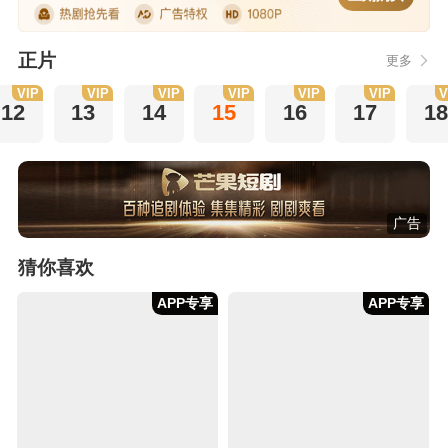
正片
更多
VIP
VIP
VIP
VIP
VIP
VIP
V
12
13
14
15
16
17
18
广告
猜你喜欢
APP专享
APP专享