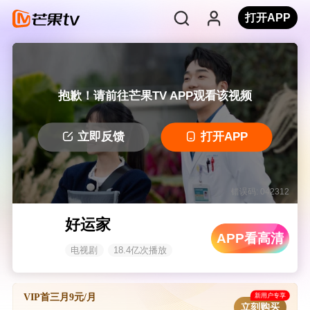
打开APP
抱歉！请前往芒果TV APP观看该视频
立即反馈
打开APP
错误码: 042312
好运家
APP看高清
电视剧
18.4亿次播放
新用户专享
VIP首三月9元/月
立刻购买