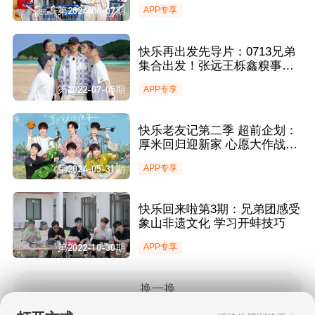
浸式装扮单人间
第2024-06-07期
APP专享
快乐再出发先导片：0713兄弟
集合出发！张远王栎鑫糗事大
曝光
第2022-07-05期
APP专享
快乐老友记第二季 超前企划：
厚米回归迎新家 心愿大作战惊
喜不断！
第2024-05-31期
APP专享
快乐回来啦第3期：兄弟团感受
象山非遗文化 学习开蚌技巧
第2022-10-30期
APP专享
换一换