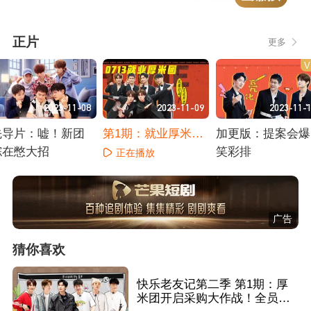
正片
更多
V
2023-11-08
2023-11-09
2023-11-
先导片：嘘！新团
第1期：就业厚米团
加更版：提案会爆
综在憋大招
勇闯芒果TV
笑彩排
正在播放
正在播放
正在播放
广告
猜你喜欢
快乐老友记第二季 第1期：厚
米团开启采购大作战！全员沉