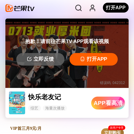
打开APP
抱歉！请前往芒果TV APP观看该视频
立即反馈
打开APP
错误码: 042312
快乐老友记
APP看高清
综艺
海量次播放
新用户专享
VIP首三月9元/月
立刻购买