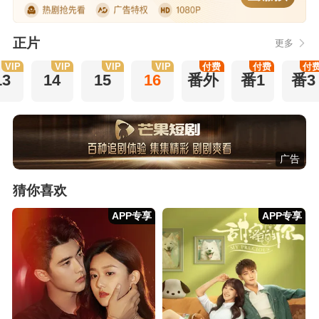
正片
更多
VIP
VIP
VIP
VIP
付费
付费
付
13
14
15
16
番外
番1
番3
广告
猜你喜欢
APP专享
APP专享