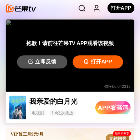
打开APP
抱歉！请前往芒果TV APP观看该视频
立即反馈
打开APP
错误码: 042312
我亲爱的白月光
APP看高清
电视剧
1.4亿次播放
新用户专享
VIP首三月9元/月
立刻购买