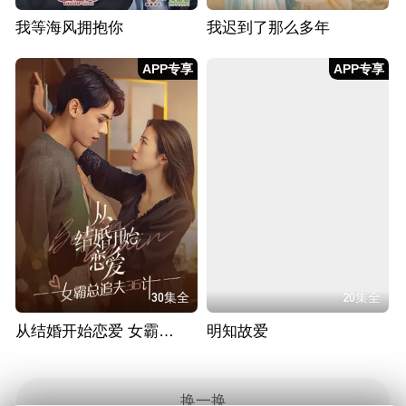
我等海风拥抱你
我迟到了那么多年
APP专享
APP专享
30集全
20集全
从结婚开始恋爱 女霸总追夫36计
明知故爱
换一换