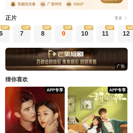
正片
更多
VIP
VIP
VIP
VIP
VIP
VIP
VI
6
7
8
9
10
11
12
广告
猜你喜欢
APP专享
APP专享