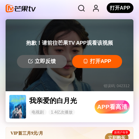
打开APP
抱歉！请前往芒果TV APP观看该视频
立即反馈
打开APP
错误码: 042312
我亲爱的白月光
APP看高清
电视剧
1.4亿次播放
新用户专享
VIP首三月9元/月
立刻购买