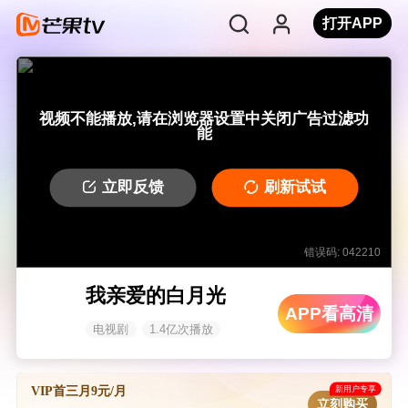
打开APP
视频不能播放,请在浏览器设置中关闭广告过滤功
能
立即反馈
刷新试试
错误码: 042210
我亲爱的白月光
APP看高清
电视剧
1.4亿次播放
新用户专享
VIP首三月9元/月
立刻购买