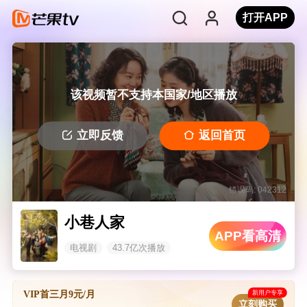
打开APP
该视频暂不支持本国家/地区播放
立即反馈
返回首页
错误码: 042312
小巷人家
APP看高清
电视剧
43.7亿次播放
新用户专享
VIP首三月9元/月
立刻购买