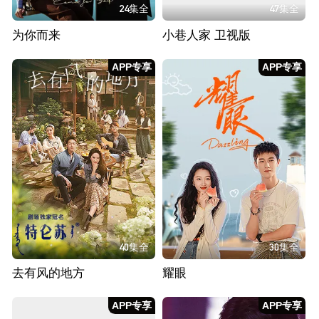
24集全
47集全
为你而来
小巷人家 卫视版
APP专享
APP专享
40集全
30集全
去有风的地方
耀眼
APP专享
APP专享