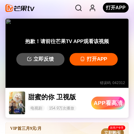
打开APP
抱歉！请前往芒果TV APP观看该视频
立即反馈
打开APP
错误码: 042312
甜蜜的你 卫视版
APP看高清
电视剧
154.9万次播放
新用户专享
VIP首三月9元/月
立刻购买