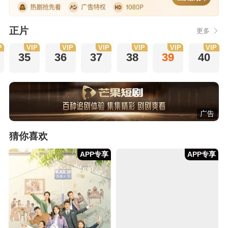
正片
更多
P
VIP
VIP
VIP
VIP
VIP
VIP
35
36
37
38
39
40
广告
猜你喜欢
APP专享
APP专享