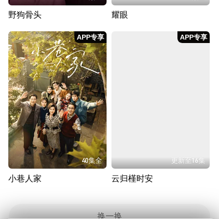
野狗骨头
耀眼
APP专享
APP专享
40集全
更新至16集
小巷人家
云归槿时安
换一换