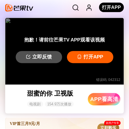
打开APP
抱歉！请前往芒果TV APP观看该视频
立即反馈
打开APP
错误码: 042312
甜蜜的你 卫视版
APP看高清
电视剧
154.9万次播放
新用户专享
VIP首三月9元/月
立刻购买