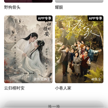
野狗骨头
耀眼
APP专享
APP专享
更新至20集
40集全
云归槿时安
小巷人家
换一换