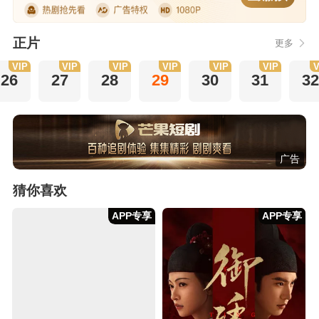
正片
更多
VIP
VIP
VIP
VIP
VIP
VIP
V
26
27
28
29
30
31
32
广告
猜你喜欢
APP专享
APP专享