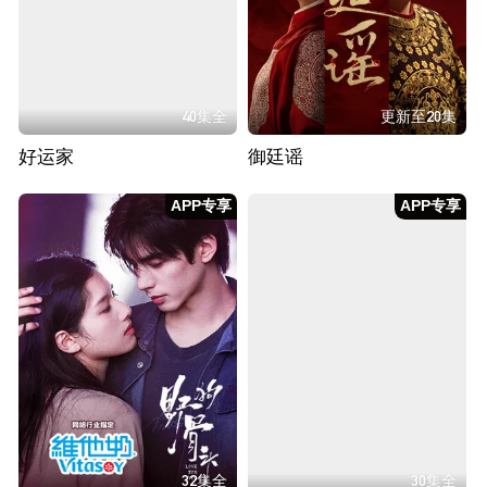
40集全
更新至20集
好运家
御廷谣
APP专享
APP专享
32集全
30集全