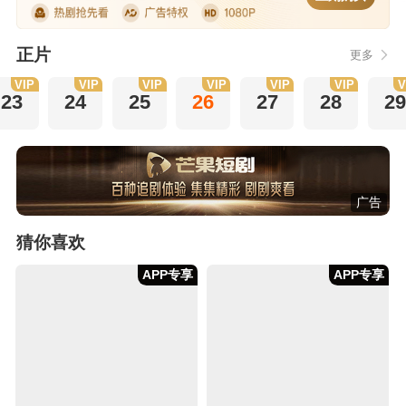
正片
更多
VIP
VIP
VIP
VIP
VIP
VIP
V
23
24
25
26
27
28
29
广告
猜你喜欢
APP专享
APP专享