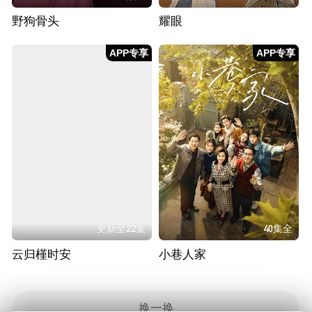
野狗骨头
耀眼
APP专享
APP专享
更新至22集
40集全
云归槿时安
小巷人家
换一换