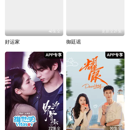
40集全
更新至21集
好运家
御廷谣
APP专享
APP专享
32集全
30集全