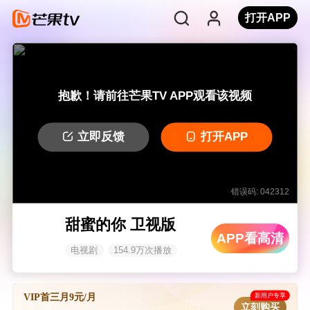
打开APP
抱歉！请前往芒果TV APP观看该视频
立即反馈
打开APP
错误码: 042312
甜蜜的你 卫视版
APP看高清
电视剧
154.9万次播放
新用户专享
VIP首三月9元/月
立刻购买