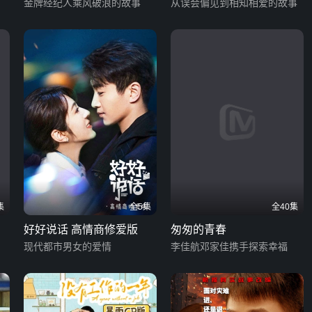
独孤若男
金牌经纪人乘风破浪的故事
从误会偏见到相知相爱的故事
集
全5集
全40集
好好说话 高情商修爱版
匆匆的青春
现代都市男女的爱情
李佳航邓家佳携手探索幸福