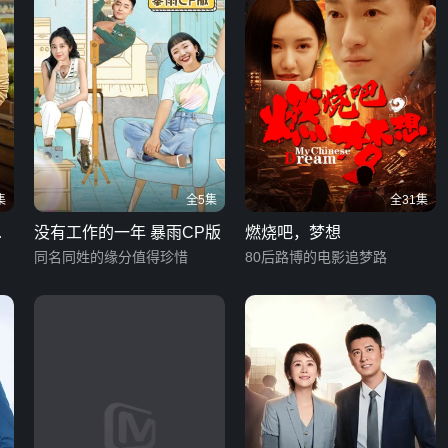
集
全5集
全31集
夫
没有工作的一年 暴雨CP版
燃烧吧，梦想
同名同姓的缘分值得珍惜
80后路博的电影追梦路