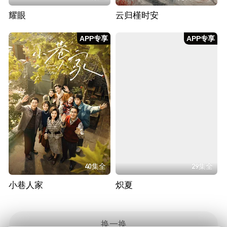
耀眼
云归槿时安
APP专享
APP专享
40集全
29集全
小巷人家
炽夏
换一换