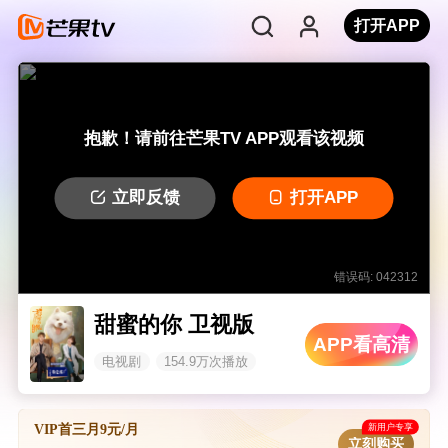
打开APP
抱歉！请前往芒果TV APP观看该视频
立即反馈
打开APP
错误码: 042312
甜蜜的你 卫视版
APP看高清
电视剧
154.9万次播放
新用户专享
VIP首三月9元/月
立刻购买