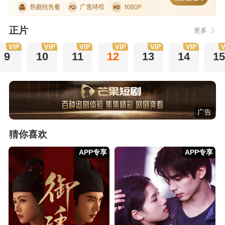
正片
更多
VIP
VIP
VIP
VIP
VIP
VIP
V
9
10
11
12
13
14
1
广告
猜你喜欢
APP专享
APP专享