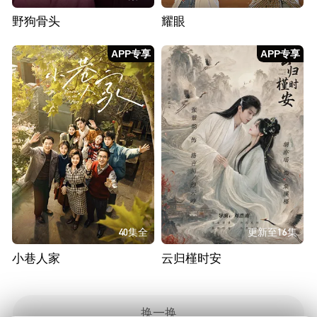
野狗骨头
耀眼
APP专享
APP专享
40集全
更新至16集
小巷人家
云归槿时安
换一换