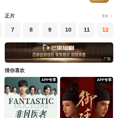
正片
更多
7
8
9
10
11
12
广告
猜你喜欢
APP专享
APP专享