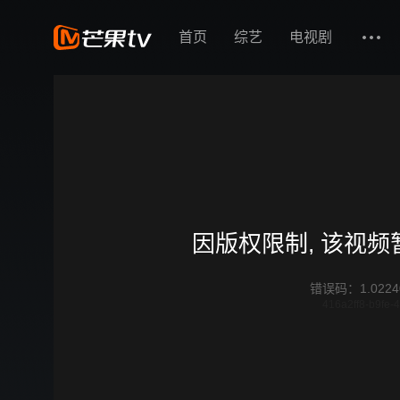
首页
综艺
电视剧
因版权限制, 该视
错误码
：
1.0224
416a2ff8-b9fe-