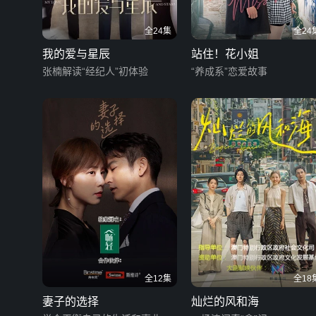
全24集
全24
我的爱与星辰
站住！花小姐
张楠解读“经纪人”初体验
“养成系”恋爱故事
全12集
全18
妻子的选择
灿烂的风和海