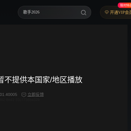
限时特
歌手2026
开通VIP会
你好，星期六
中餐厅·南洋拾光季
快乐老家
野狗骨头
忙忙碌碌寻宝藏2
频暂不提供本国家/地区播放
我们的宿舍·归心季
01.40005
立即反馈
4f42-8ed1-33c7756ba32b
爸爸当家 第五季
密室大逃脱 第八季