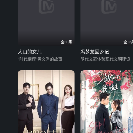
全30集
全12
大山的女儿
冯梦龙回乡记
“时代楷模”黄文秀的故事
明代文豪体验现代文明建设