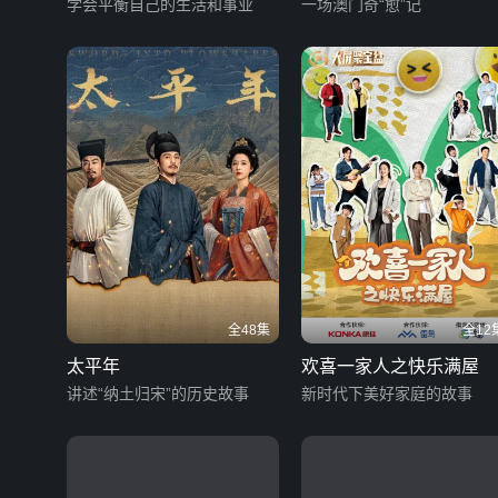
学会平衡自己的生活和事业
一场澳门奇“愈”记
全48集
全12
太平年
欢喜一家人之快乐满屋
讲述“纳土归宋”的历史故事
新时代下美好家庭的故事