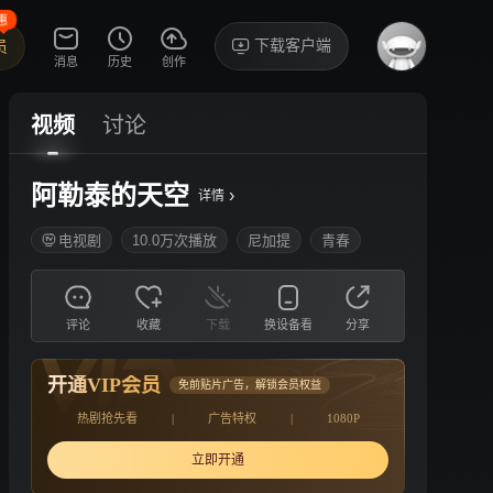
惠
下载客户端
员
消息
历史
创作
视频
讨论
阿勒泰的天空
›
详情
电视剧
10.0万次播放
尼加提
青春
评论
收藏
下载
换设备看
分享
开通VIP会员
免前贴片广告，解锁会员权益
热剧抢先看
|
广告特权
|
1080P
立即开通