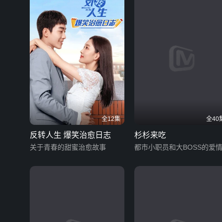
全12集
全40
反转人生 爆笑治愈日志
杉杉来吃
关于青春的甜蜜治愈故事
都市小职员和大BOSS的爱