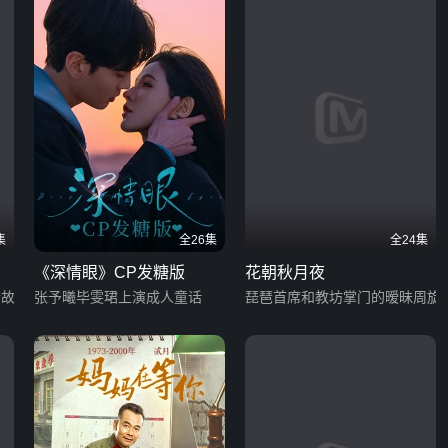
集
全26集
全24集
《深情眼》CP发糖版
花朝秋月夜
情故事
张予曦毕雯珺上演成人童话
琵琶首席和教坊掌门的暧昧周旋