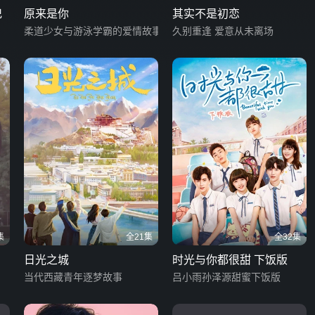
记
原来是你
其实不是初恋
柔道少女与游泳学霸的爱情故事
久别重逢 爱意从未离场
集
全21集
全32集
日光之城
时光与你都很甜 下饭版
当代西藏青年逐梦故事
吕小雨孙泽源甜蜜下饭版