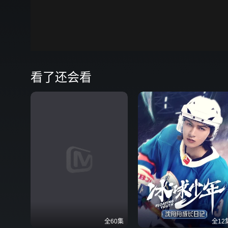
00:00
弹
看了还会看
全60集
全12