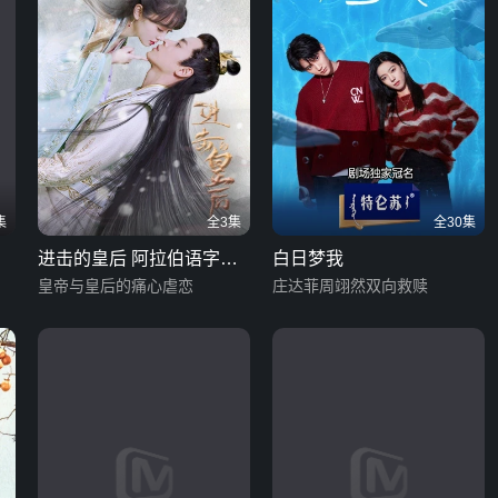
集
全3集
全30集
进击的皇后 阿拉伯语字幕
白日梦我
版
皇帝与皇后的痛心虐恋
庄达菲周翊然双向救赎