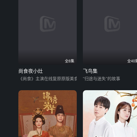
全8集
全40
尚食夜小灶
飞鸟集
《尚食》主演在线复原原版美食
“归途与迷失”的故事