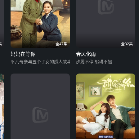
集
全47集
全32集
妈妈在等你
春风化雨
平凡母亲与五个子女的感人故事
步履不停 躬耕不辍