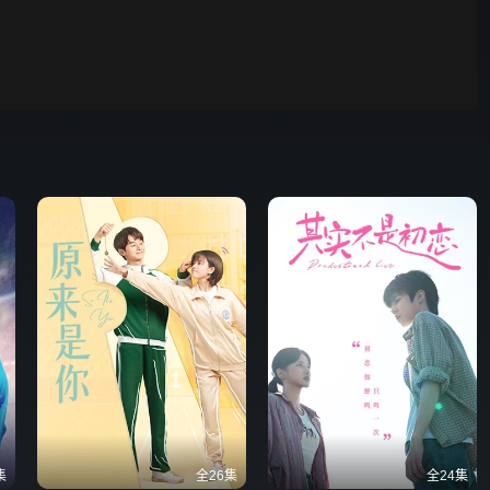
00:01
自动
倍速
发射
集
全26集
全24集