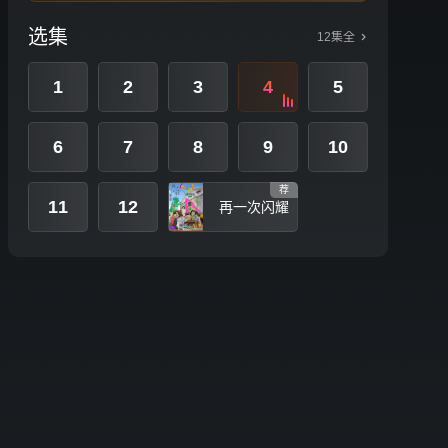
选集
12集全
1
2
3
4
5
6
7
8
9
10
荐
11
12
再一次闪耀