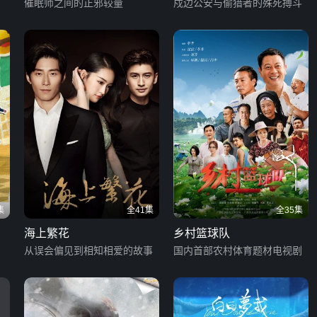
催眠师之间的正邪较量
戍边公安与偷猎者的殊死搏斗
集
全41集
全35集
海上繁花
乡村篮球队
从误会偏见到相知相爱的故事
国内首部农村体育题材电视剧