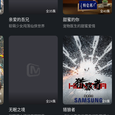
集
全35集
全40集
亲爱的吾兄
甜蜜的你
软萌少女闯荡仙侠世界
宠物医生的甜蜜爱情
集
全24集
全8集
无眠之境
猎狼者