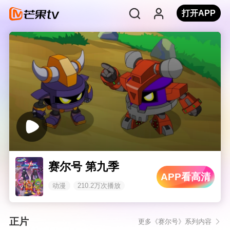
打开APP
赛尔号 第九季
APP看高清
动漫
210.2万次播放
正片
更多《赛尔号》系列内容