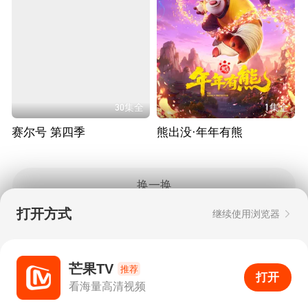
30集全
1集全
赛尔号 第四季
熊出没·年年有熊
换一换
打开方式
继续使用浏览器
Copyright © 2006-2026 mgtv.com All Rights
Reserved
互联网出版许可证：新出网证（湘）字08号
芒果TV
推荐
打开
APP
2
看海量高清视频
打开APP
超清画质
评论
下载
分享