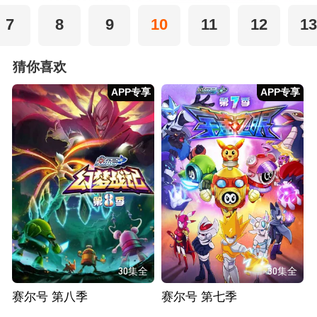
7
8
9
10
11
12
1
猜你喜欢
APP专享
APP专享
30集全
30集全
赛尔号 第八季
赛尔号 第七季