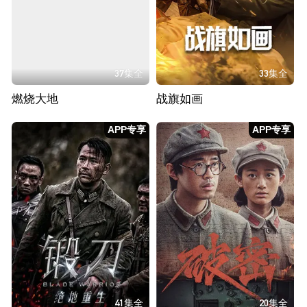
37集全
33集全
燃烧大地
战旗如画
APP专享
APP专享
41集全
20集全