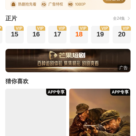
正片
全24集
P
VIP
VIP
VIP
VIP
VIP
VIP
15
16
17
18
19
20
广告
猜你喜欢
APP专享
APP专享