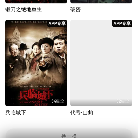
锻刀之绝地重生
破密
APP专享
APP专享
34集全
32集全
兵临城下
代号·山豹
换一换