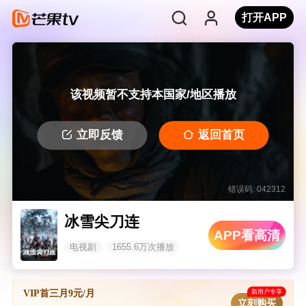
打开APP
该视频暂不支持本国家/地区播放
立即反馈
返回首页
错误码: 042312
冰雪尖刀连
APP看高清
电视剧
1655.6万次播放
新用户专享
VIP首三月9元/月
立刻购买