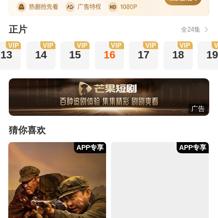
正片
全24集
VIP
VIP
VIP
VIP
VIP
VIP
V
13
14
15
16
17
18
1
广告
猜你喜欢
APP专享
APP专享