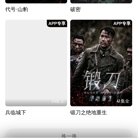
代号·山豹
破密
APP专享
APP专享
34集全
41集全
兵临城下
锻刀之绝地重生
换一换