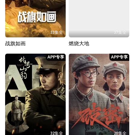
33集全
37集全
战旗如画
燃烧大地
APP专享
APP专享
32集全
20集全