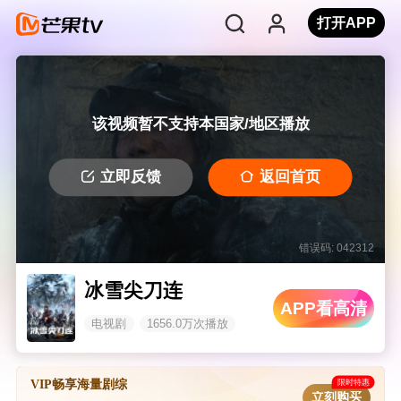
打开APP
该视频暂不支持本国家/地区播放
立即反馈
返回首页
错误码: 042312
冰雪尖刀连
APP看高清
电视剧
1656.0万次播放
限时特惠
VIP畅享海量剧综
立刻购买