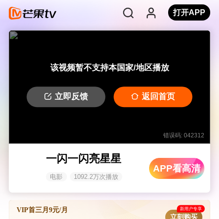
打开APP
该视频暂不支持本国家/地区播放
立即反馈
返回首页
错误码: 042312
一闪一闪亮星星
APP看高清
电影
1092.2万次播放
新用户专享
VIP首三月9元/月
立刻购买