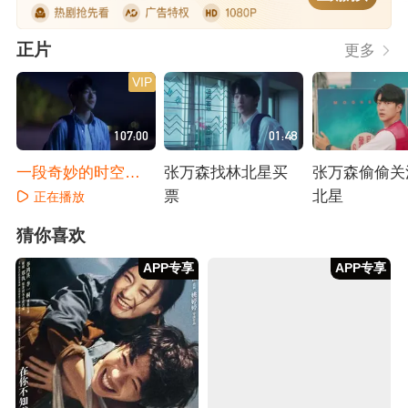
正片
更多
VIP
107:00
01:48
一段奇妙的时空救
张万森找林北星买
张万森偷偷关
赎的故事
票
北星
正在播放
正在播放
正在播放
猜你喜欢
APP专享
APP专享