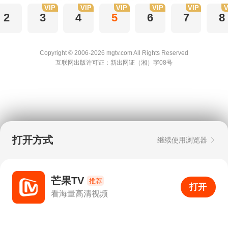
VIP
VIP
VIP
VIP
VIP
V
2
3
4
5
6
7
8
Copyright © 2006-2026 mgtv.com All Rights
Reserved
互联网出版许可证：新出网证（湘）字08号
打开方式
继续使用浏览器
芒果TV
推荐
打开
APP
0
看海量高清视频
打开APP
超清画质
评论
下载
分享