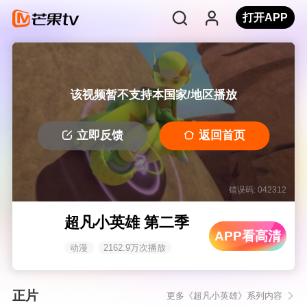
打开APP
该视频暂不支持本国家/地区播放
立即反馈
返回首页
错误码: 042312
超凡小英雄 第二季
APP看高清
动漫
2162.9万次播放
正片
更多《超凡小英雄》系列内容