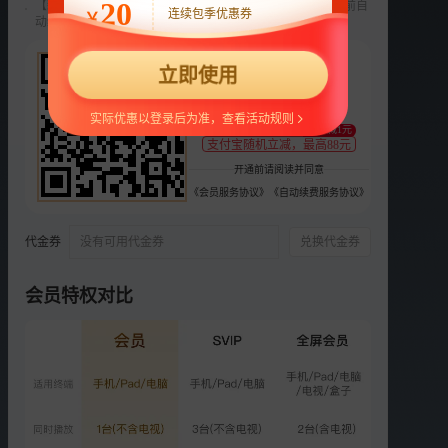
20
【新用户专享】前3个月每月9元，第4个月起22元/月，到期前自
连续包季优惠券
￥
动续费，可随时取消。
选集
45集全
22
第4季
第3季
第2季
第1季
立即使用
¥
预
预
预
1
2
3
4
5
支持
扫码支付
实际优惠以登录后为准，查看活动规则
至少减1元
支付宝随机立减，最高88元
预
VIP
VIP
VIP
VIP
开通前请阅读并同意
6
3
4
5
6
《会员服务协议》
《自动续费服务协议》
VIP
VIP
VIP
VIP
VIP
7
8
9
10
11
代金券
没有可用代金券
兑换代金券
VIP
VIP
VIP
VIP
VIP
会员特权对比
12
13
14
15
16
更多选集
精彩短片
更多
›