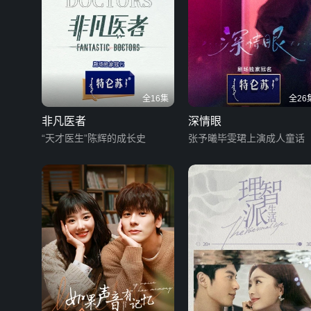
全16集
全26
非凡医者
深情眼
“天才医生”陈辉的成长史
张予曦毕雯珺上演成人童话