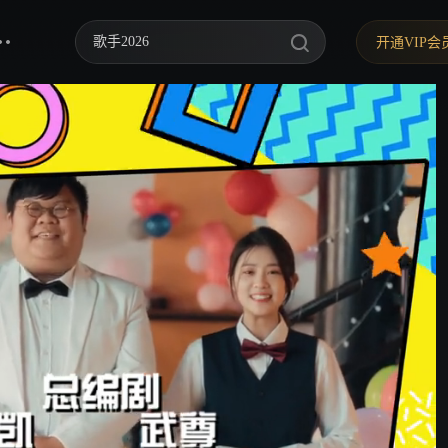
歌手2026
开通VIP会
你好，星期六
中餐厅·南洋拾光季
快乐老家
野狗骨头
忙忙碌碌寻宝藏2
我们的宿舍·归心季
爸爸当家 第五季
密室大逃脱 第八季