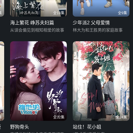
集
全18集
全9集
海上繁花 峥苏夫妇篇
少年派2 父母爱情
从误会偏见到相知相爱的故事
林大为和王胜男的家庭故事
集
全32集
全24集
版
野狗骨头
站住！花小姐