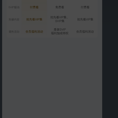
01:37
01:27
辛花夫妻生活大揭秘
辛花成拜把子兄弟
01:35
02:16
辛花爱情表白合集
爱你只因你是花千金
01:37
03:50
“我们就是普通的同居关系”
甜蜜版：从合租室友到恋
爱情侣
更多短片