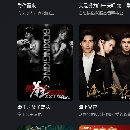
为你而来
又是努力的一天呢 第二
心之所向，向阳而生
合租情侣双煞出击奔事业
全60集
全41
拳王之父子双龙
海上繁花
拳王父子复仇
从误会偏见到相知相爱的故