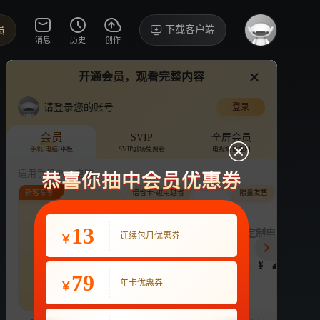
下载客户端
员
消息
历史
创作
开通会员，观看完整内容
视频
讨论
好喜欢花千金啊啊啊啊啊
请登录您的账号
登录
不止是合租的关系
›
详情
会员
SVIP
全屏会员
手机/电脑/平板
SVIP剧场免费看
电视端也能用
微短剧
6914.2万次播放
丁敬一
适用手机/Pad/电脑
新客专享
倍省卡·越用越省
限量发售
评论
收藏
下载
换设备看
分享
连续包月
13
月付最低至
定制电子吧唧年
连续包月优惠券
￥
22
3.9
248
VIP畅享海量剧综
VIP畅享海量剧综
¥
¥
¥
热剧抢先看
|
广告特权
|
1080P
79
22
年卡优惠券
￥
立即购买