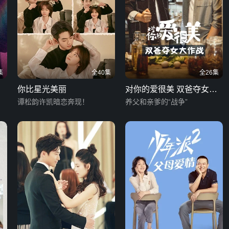
集
全40集
全26集
你比星光美丽
对你的爱很美 双爸夺女大
谭松韵许凯暗恋奔现！
作战
养父和亲爹的“战争”