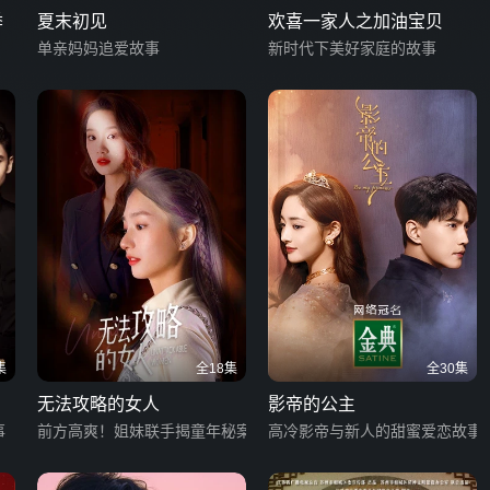
季
夏末初见
欢喜一家人之加油宝贝
单亲妈妈追爱故事
新时代下美好家庭的故事
集
全18集
全30集
无法攻略的女人
影帝的公主
事
前方高爽！姐妹联手揭童年秘案
高冷影帝与新人的甜蜜爱恋故事