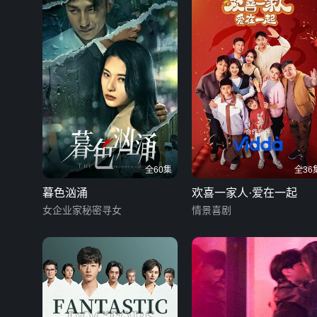
全60集
全36
暮色汹涌
欢喜一家人·爱在一起
女企业家秘密寻女
情景喜剧