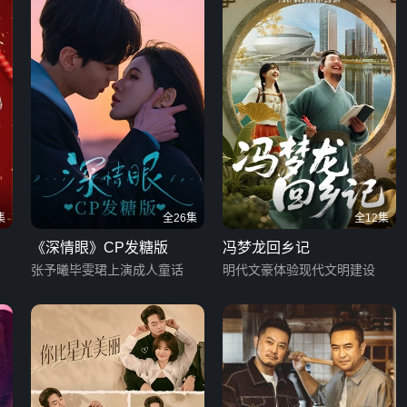
集
全26集
全12集
《深情眼》CP发糖版
冯梦龙回乡记
张予曦毕雯珺上演成人童话
明代文豪体验现代文明建设