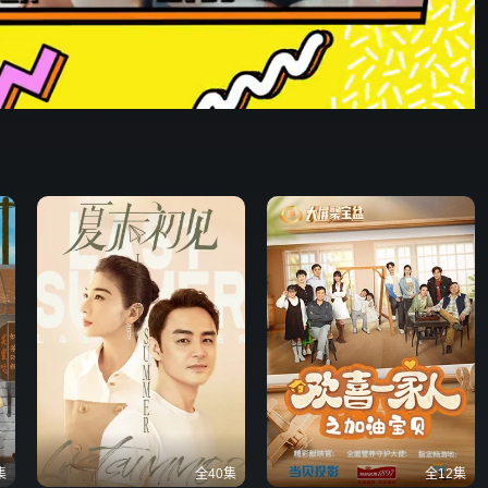
10:11
576P
倍速
发射
集
全40集
全12集