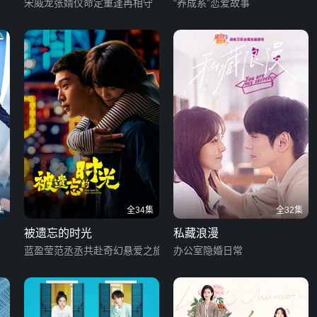
宋威龙张婧仪命定重逢再相守
“养成系”恋爱故事
集
全34集
全32集
被遗忘的时光
私藏浪漫
蓝盈莹范丞丞共赴奇幻悬爱之旅
办公室隐婚日常