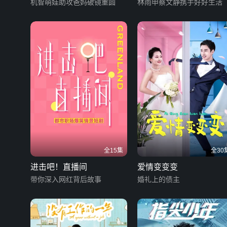
机智萌娃助攻爸妈破镜重圆
林雨申蔡文静携手好好生活
全15集
全30
进击吧！直播间
爱情变变变
带你深入网红背后故事
婚礼上的债主