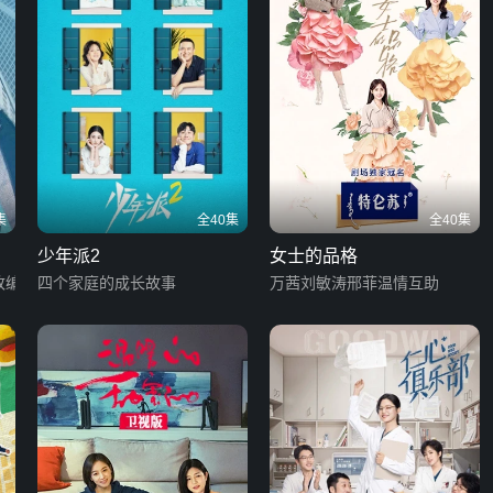
集
全40集
全40集
少年派2
女士的品格
改编
四个家庭的成长故事
万茜刘敏涛邢菲温情互助