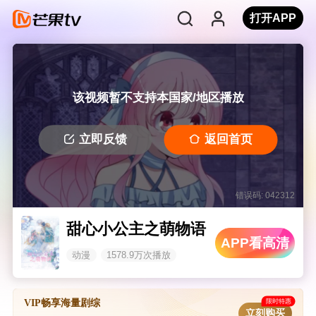
打开APP
该视频暂不支持本国家/地区播放
立即反馈
返回首页
错误码: 042312
甜心小公主之萌物语
APP看高清
动漫
1578.9万次播放
限时特惠
VIP畅享海量剧综
立刻购买