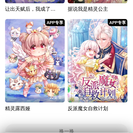
让出天赋后，我成了魔法界团宠
据说我是精灵公主
APP专享
APP专享
22集全
更新至11集
精灵露西娅
反派魔女自救计划
换一换