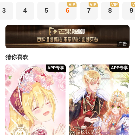
VIP
VIP
VIP
V
3
4
5
6
7
8
9
广告
猜你喜欢
APP专享
APP专享