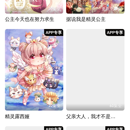
30集全
更新至29集
公主今天也在努力求生
据说我是精灵公主
APP专享
APP专享
22集全
60集全
精灵露西娅
父亲大人，我才不是炮灰女配
APP专享
APP专享