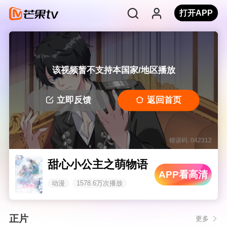
打开APP
该视频暂不支持本国家/地区播放
立即反馈
返回首页
错误码: 042312
甜心小公主之萌物语
APP看高清
动漫
1578.6万次播放
正片
更多