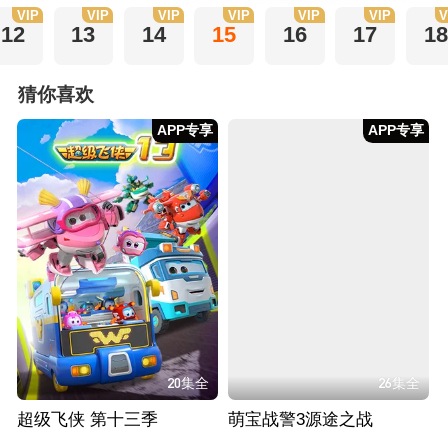
VIP
VIP
VIP
VIP
VIP
VIP
V
12
13
14
15
16
17
18
猜你喜欢
APP专享
APP专享
20集全
26集全
超级飞侠 第十三季
萌宝战警3源途之战