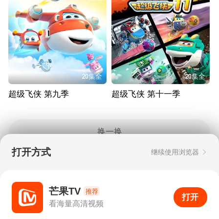
20集全
20集全
超级飞侠 第九季
超级飞侠 第十一季
换一换
打开方式
继续使用浏览器
Copyright © 2006-2026 mgtv.com All Rights
Reserved
互联网出版许可证：新出网证（湘）字08号
芒果TV
推荐
打开
APP
3
看海量高清视频
打开APP
超清画质
评论
下载
分享