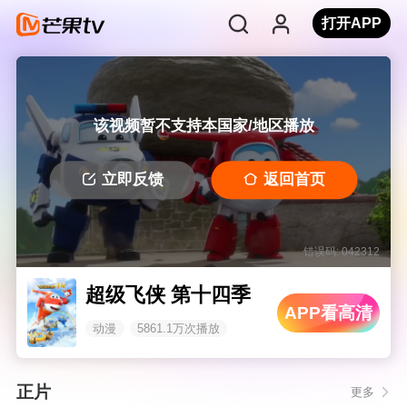
打开APP
该视频暂不支持本国家/地区播放
立即反馈
返回首页
错误码: 042312
超级飞侠 第十四季
APP看高清
动漫
5861.1万次播放
正片
更多