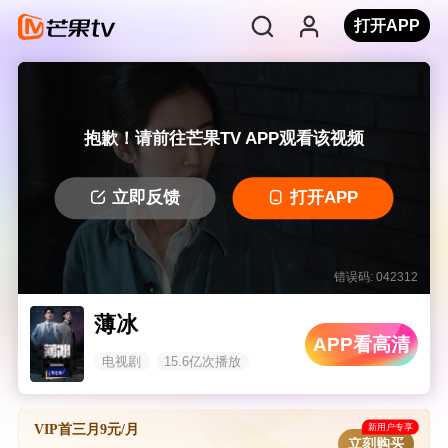
打开APP
抱歉！请前往芒果TV APP观看该视频
立即反馈
打开APP
错误码: 042312
薄冰
APP看高清
电视剧
15.6亿次播放
新用户专享
VIP首三月9元/月
立刻购买