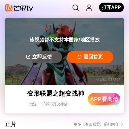
打开APP
该视频暂不支持本国家/地区播放
立即反馈
返回首页
错误码: 042312
变形联盟之超变战神
APP看高清
动漫
399.5万次播放
正片
更多《变形联盟》系列内容