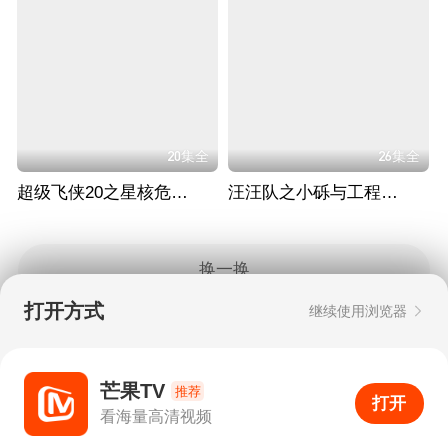
20集全
26集全
超级飞侠20之星核危机（下）
汪汪队之小砾与工程家族 第三季
换一换
打开方式
继续使用浏览器
Copyright © 2006-2026 mgtv.com All Rights
Reserved
互联网出版许可证：新出网证（湘）字08号
芒果TV
推荐
打开
APP
0
看海量高清视频
打开APP
超清画质
评论
下载
分享