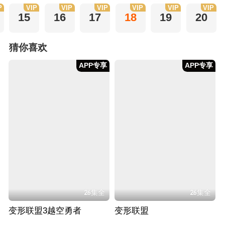
P
VIP
VIP
VIP
VIP
VIP
VIP
15
16
17
18
19
20
猜你喜欢
APP专享
APP专享
26集全
26集全
变形联盟3越空勇者
变形联盟