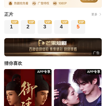
正片
更多
VIP
VIP
VIP
VIP
VIP
1
2
3
4
5
广告
猜你喜欢
APP专享
APP专享