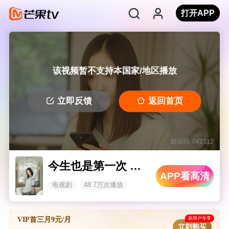
打开APP
该视频暂不支持本国家/地区播放
立即反馈
返回首页
错误码: 042312
今生也是第一次 路远方篇
APP看高清
电视剧
48.7万次播放
新用户专享
VIP首三月9元/月
立刻购买