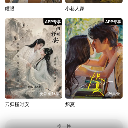
耀眼
小巷人家
APP专享
APP专享
更新至16集
29集全
云归槿时安
炽夏
换一换