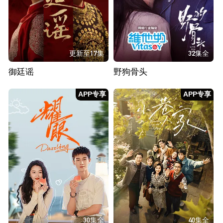
更新至17集
32集全
御廷谣
野狗骨头
APP专享
APP专享
30集全
40集全