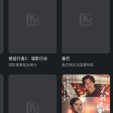
使徒行者2：谍影行动
桑巴
谍影重重敌友难分
桑巴移民法国遭拘禁