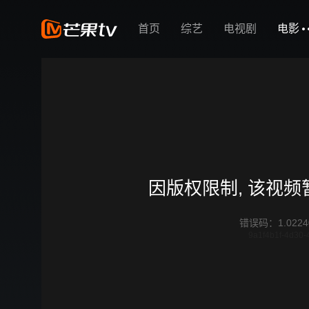
首页
综艺
电视剧
电影
因版权限制, 该视
错误码
：
1.0224
9a1f4b1f-4d30-