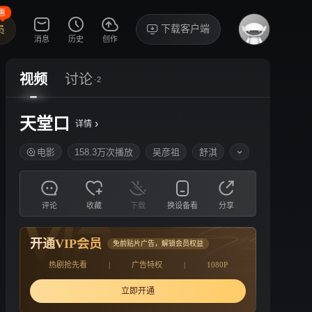
惠
下载客户端
员
消息
历史
创作
视频
讨论
·2
天堂口
›
详情
电影
158.3万次播放
吴彦祖
舒淇
评论
收藏
下载
换设备看
分享
开通VIP会员
免前贴片广告，解锁会员权益
热剧抢先看
|
广告特权
|
1080P
立即开通