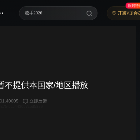
限时特
歌手2026
开通VIP会
你好，星期六
中餐厅·南洋拾光季
快乐老家
野狗骨头
忙忙碌碌寻宝藏2
频暂不提供本国家/地区播放
我们的宿舍·归心季
01.40005
立即反馈
4c75-bc54-f30b7c5d5829
爸爸当家 第五季
密室大逃脱 第八季