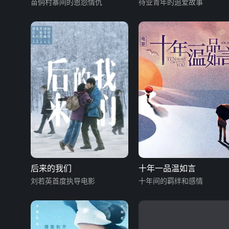
苗侗村寨间的恩怨情仇
待业青年的追爱故事
后来的我们
十年一品温如言
刘若英首度执导电影
十年间的羁绊和感情