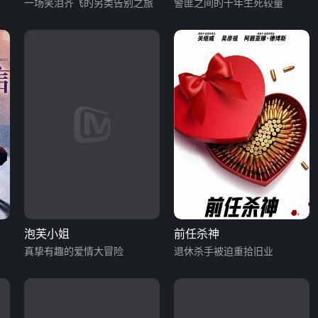
一场笑泪齐飞的另类告别之旅
警匪之间的十年生死较量
泡芙小姐
前任杀神
真挚有趣的爱情大冒险
退休杀手被迫重拾旧业