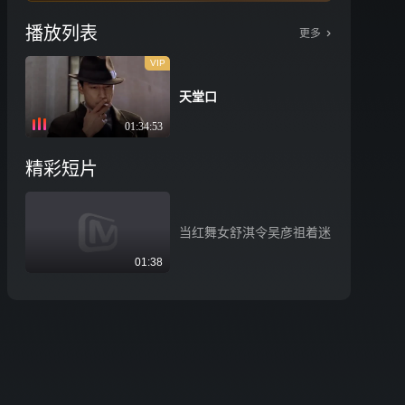
播放列表
更多
VIP
天堂口
01:34:53
精彩短片
当红舞女舒淇令吴彦祖着迷
01:38