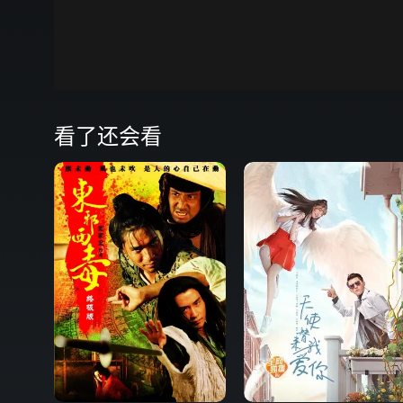
00:00
弹
看了还会看