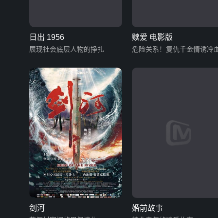
日出 1956
赎爱 电影版
展现社会底层人物的挣扎
危险关系！复仇千金情诱冷
剑河
婚前故事