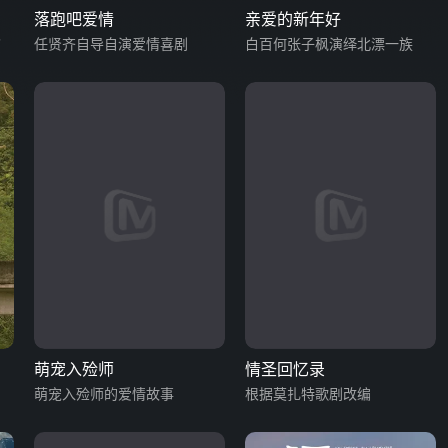
落跑吧爱情
亲爱的新年好
”
任贤齐自导自演爱情喜剧
白百何张子枫演绎北漂一族
萌宠入殓师
情圣回忆录
萌宠入殓师的爱情故事
根据莫扎特歌剧改编