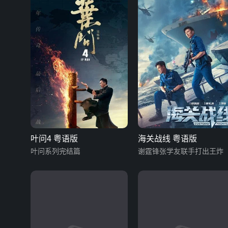
叶问4 粤语版
海关战线 粤语版
叶问系列完结篇
谢霆锋张学友联手打出王炸