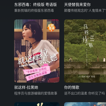
东邪西毒：终极版 粤语版
天使替我来爱你
重新剪辑的终极版东邪西毒
颠覆传统观念的“人鬼情未了
就这样-拉黑她
你的情歌
程序员与旅游编辑的爱情故事
说不出口的温柔 你听见了吗