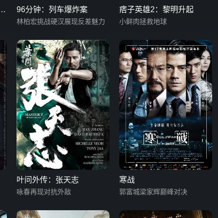
语
96分钟：列车爆炸案
痞子英雄2：黎明升起
林柏宏挑战硬汉展现反差魅力
小鲜肉拯救地球
叶问外传：张天志
寒战
咏春再现对抗外敌
郭富城梁家辉巅峰对决