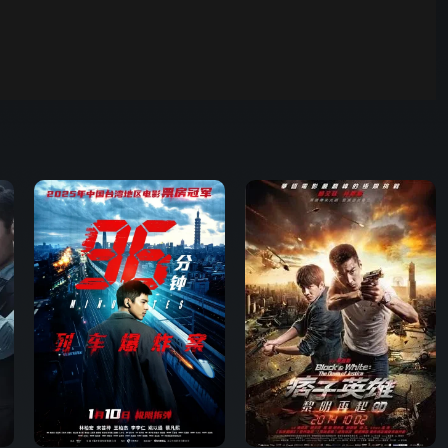
00:01
自动
倍速
发射