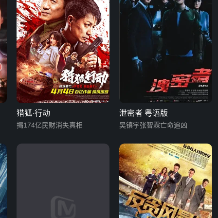
猎狐·行动
泄密者 粤语版
揭174亿民财消失真相
吴镇宇张智霖亡命追凶