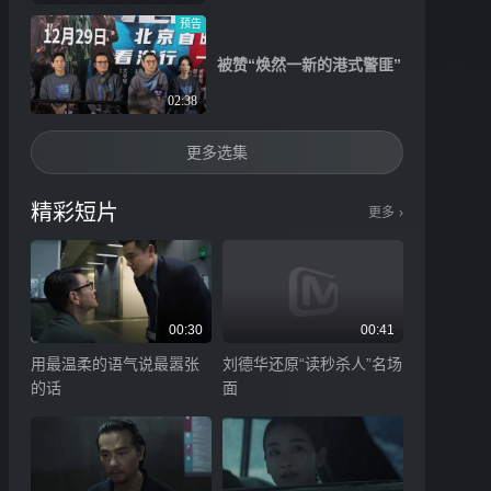
预告
被赞“焕然一新的港式警匪”
02:38
更多选集
精彩短片
更多
›
00:30
00:41
用最温柔的语气说最嚣张
刘德华还原“读秒杀人”名场
的话
面