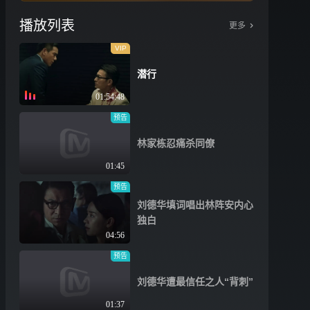
播放列表
更多
VIP
潜行
01:54:48
预告
林家栋忍痛杀同僚
01:45
预告
刘德华填词唱出林阵安内心
独白
04:56
预告
刘德华遭最信任之人“背刺”
01:37