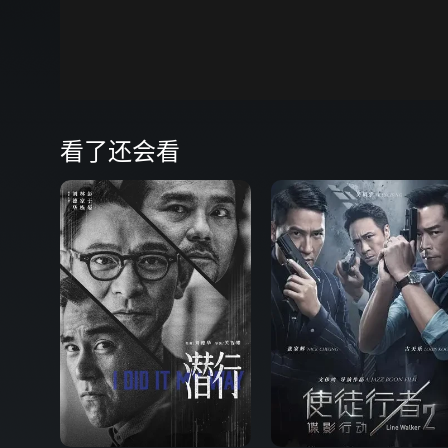
00:00
弹
看了还会看