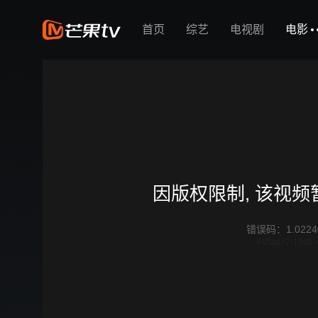
首页
综艺
电视剧
电影
因版权限制, 该视
错误码
：
1.0224
46ffad72-1505-