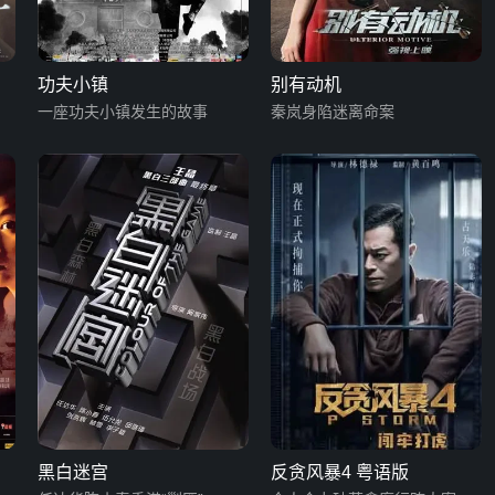
功夫小镇
别有动机
局
一座功夫小镇发生的故事
秦岚身陷迷离命案
黑白迷宫
反贪风暴4 粤语版