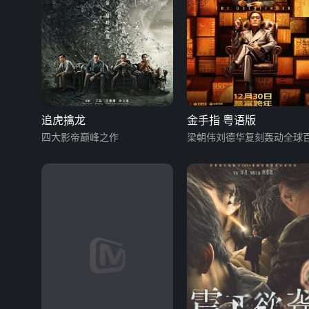
追虎擒龙
金手指 粤语版
四大影帝巅峰之作
梁朝伟刘德华复刻轰动全球