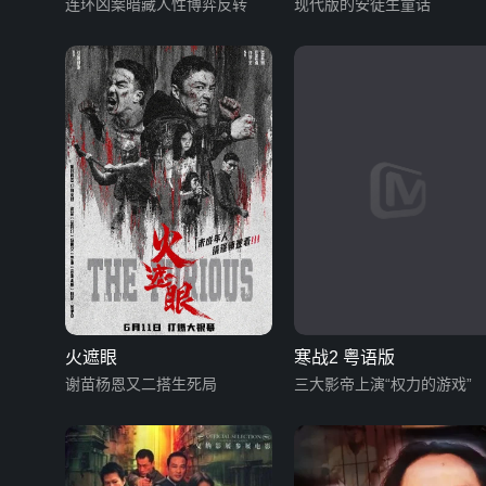
连环凶案暗藏人性博弈反转
现代版的安徒生童话
火遮眼
寒战2 粤语版
谢苗杨恩又二搭生死局
三大影帝上演“权力的游戏”