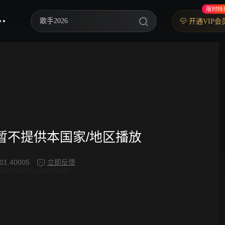
限时特
歌手2026
开通VIP会
你好，星期六
中餐厅·南洋拾光季
快乐老家
野狗骨头
忙忙碌碌寻宝藏2
频暂不提供本国家/地区播放
我们的宿舍·归心季
01.40005
立即反馈
48c7-8067-1af302526e7f
爸爸当家 第五季
密室大逃脱 第八季