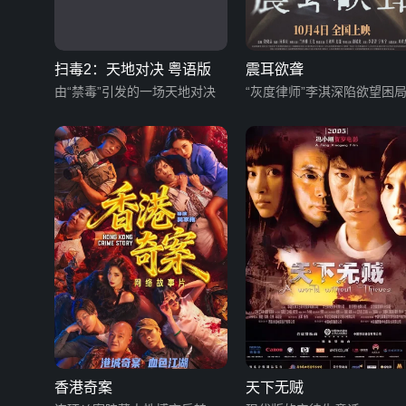
扫毒2：天地对决 粤语版
震耳欲聋
由“禁毒”引发的一场天地对决
“灰度律师”李淇深陷欲望困
香港奇案
天下无贼