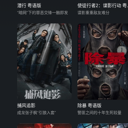
潜行 粤语版
使徒行者2：谍影行动 粤
“暗网”下的罪恶交锋一触即发
版
谍影重重敌友难分
捕风追影
除暴 粤语版
成龙张子枫“引狼入套”
警匪之间的十年生死较量