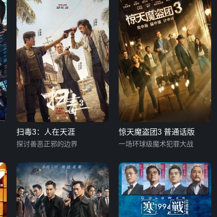
扫毒3：人在天涯
惊天魔盗团3 普通话版
探讨善恶正邪的边界
一场环球级魔术犯罪大战