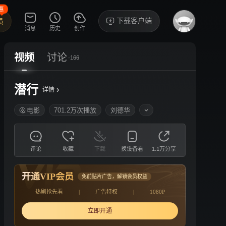
惠
下载客户端
员
消息
历史
创作
视频
讨论
·166
潜行
›
详情
电影
701.2万次播放
刘德华
评论
收藏
下载
换设备看
1.1万分享
开通VIP会员
免前贴片广告，解锁会员权益
热剧抢先看
|
广告特权
|
1080P
立即开通