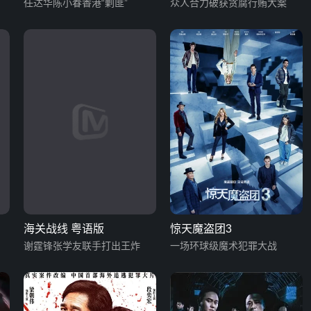
任达华陈小春香港“剿匪”
众人合力破获贪腐行贿大案
海关战线 粤语版
惊天魔盗团3
谢霆锋张学友联手打出王炸
一场环球级魔术犯罪大战