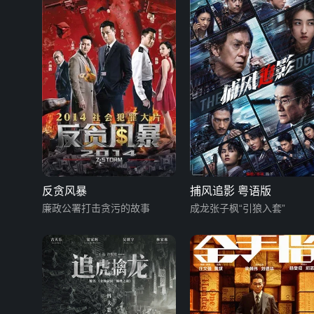
反贪风暴
捕风追影 粤语版
廉政公署打击贪污的故事
成龙张子枫“引狼入套”