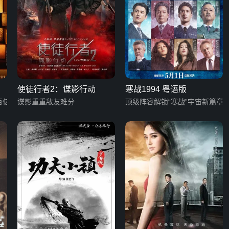
使徒行者2：谍影行动
寒战1994 粤语版
百亿真案
谍影重重敌友难分
顶级阵容解锁“寒战”宇宙新篇章