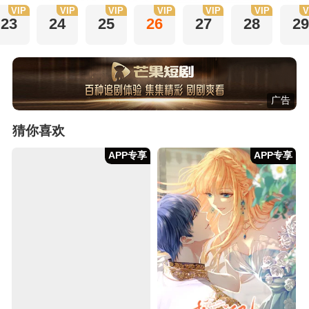
VIP
VIP
VIP
VIP
VIP
VIP
V
23
24
25
26
27
28
29
广告
猜你喜欢
APP专享
APP专享