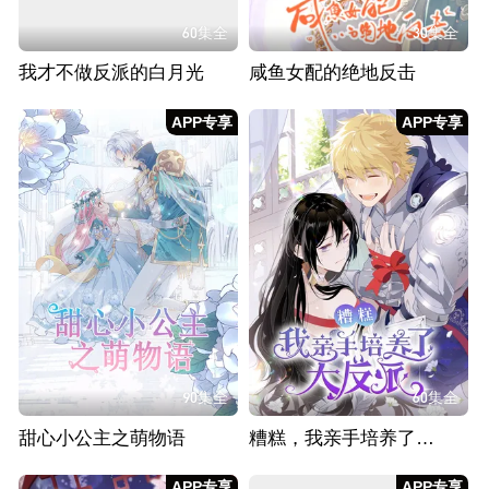
60集全
30集全
我才不做反派的白月光
咸鱼女配的绝地反击
APP专享
APP专享
90集全
60集全
甜心小公主之萌物语
糟糕，我亲手培养了大反派！
APP专享
APP专享