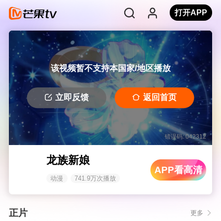
打开APP
该视频暂不支持本国家/地区播放
立即反馈
返回首页
错误码: 042312
龙族新娘
APP看高清
动漫
741.9万次播放
正片
更多