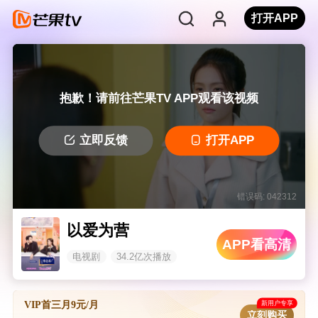
打开APP
抱歉！请前往芒果TV APP观看该视频
立即反馈
打开APP
错误码: 042312
以爱为营
APP看高清
电视剧
34.2亿次播放
新用户专享
VIP首三月9元/月
立刻购买