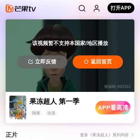
打开APP
该视频暂不支持本国家/地区播放
立即反馈
返回首页
错误码: 042312
果冻超人 第一季
APP看高清
独播
动漫
正片
更多《果冻超人》系列内容