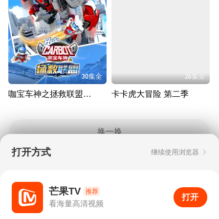
30集全
26集全
咖宝车神之拯救联盟（上）
卡卡虎大冒险 第二季
换一换
打开方式
继续使用浏览器
Copyright © 2006-2026 mgtv.com All Rights
Reserved
互联网出版许可证：新出网证（湘）字08号
芒果TV
推荐
打开
APP
0
看海量高清视频
打开APP
超清画质
评论
下载
分享