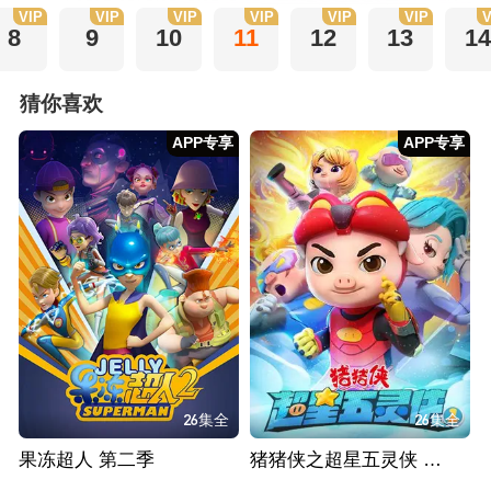
VIP
VIP
VIP
VIP
VIP
VIP
V
8
9
10
11
12
13
14
猜你喜欢
APP专享
APP专享
26集全
26集全
果冻超人 第二季
猪猪侠之超星五灵侠 第一季