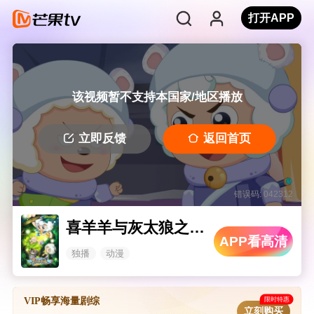
打开APP
该视频暂不支持本国家/地区播放
立即反馈
返回首页
错误码: 042312
喜羊羊与灰太狼之勇闯四季城
APP看高清
独播
动漫
限时特惠
VIP畅享海量剧综
立刻购买