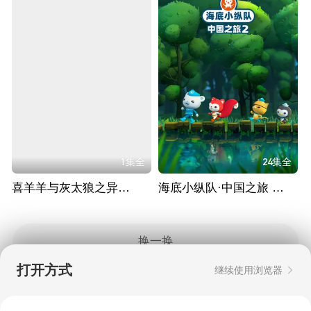
1集全
24集全
喜羊羊与灰太狼之异国破晓 粤语版
海底小纵队·中国之旅 第二季
换一换
打开方式
继续使用浏览器
Copyright © 2006-2026 mgtv.com All Rights
Reserved
互联网出版许可证：新出网证（湘）字08号