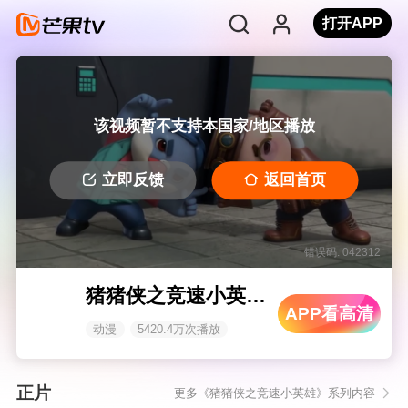
打开APP
该视频暂不支持本国家/地区播放
立即反馈
返回首页
错误码: 042312
猪猪侠之竞速小英雄 第五季
APP看高清
动漫
5420.4万次播放
正片
更多《猪猪侠之竞速小英雄》系列内容