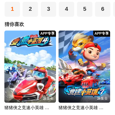
1
2
3
4
5
6
猜你喜欢
APP专享
APP专享
26集全
26集全
猪猪侠之竞速小英雄 第四季
猪猪侠之竞速小英雄 第七季