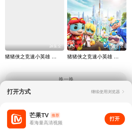
26集全
26集全
猪猪侠之竞速小英雄 第六季
猪猪侠之竞速小英雄 第三季
换一换
打开方式
继续使用浏览器
Copyright © 2006-2026 mgtv.com All Rights
Reserved
互联网出版许可证：新出网证（湘）字08号
芒果TV
推荐
打开
APP
150
看海量高清视频
打开APP
超清画质
评论
下载
分享