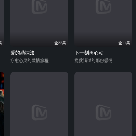
集
全22集
全11集
爱的勘探法
下一刻再心动
疗愈心灵的爱情旅程
挽救错过的那份感情