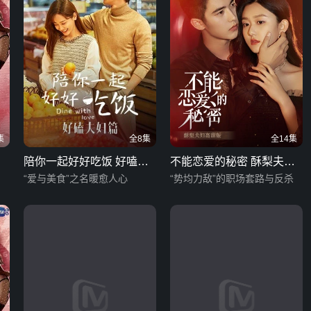
集
全8集
全14集
陪你一起好好吃饭 好嗑夫
不能恋爱的秘密 酥梨夫妇
妇篇
“爱与美食”之名暖愈人心
高甜版
“势均力敌”的职场套路与反杀