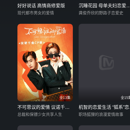
好好说话 高情商修爱版
沉睡花园 母单夫妇恋爱
现代都市男女的爱情
记
龚俊乔欣的野路子恋爱史
全13集
全15
不可思议的爱情 议诺千金
机智的恋爱生活 “狐系”恋
CP版
总裁和保镖少女共享人生
手册
职场狐狸的浪漫爱情故事