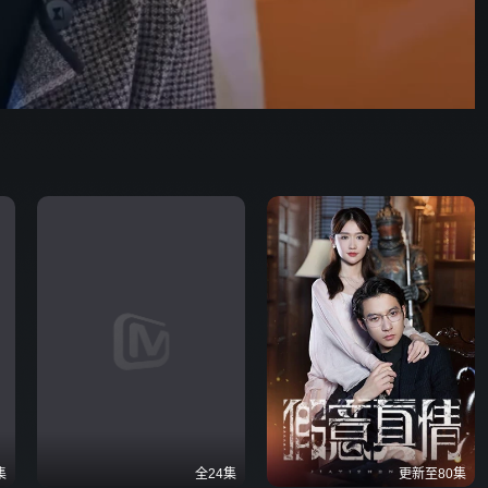
野狗骨头
41:02
576P
倍速
发射
集
全24集
更新至80集