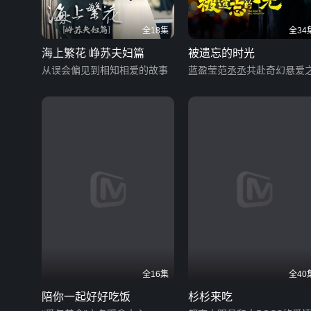
全18集
全34
海上繁花 峥苏夫妇篇
被遗忘的时光
从误会偏见到相知相爱的故事
蓝盈莹范丞丞共赴奇幻悬爱
全16集
全40
陪你一起好好吃饭
杉杉来吃