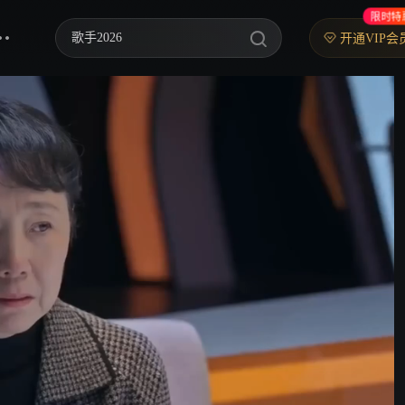
限时特
歌手2026
开通VIP会
乘风2026
中餐厅·南洋拾光季
快乐老家
忙忙碌碌寻宝藏2
妻子的浪漫旅行2026
我们的宿舍·归心季
克制升温
爸爸当家 第五季
你好，星期六