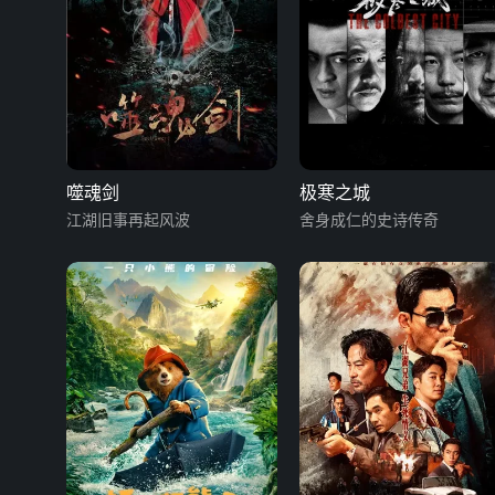
噬魂剑
极寒之城
江湖旧事再起风波
舍身成仁的史诗传奇