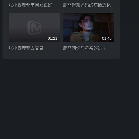
张小野鹿菲审问郑正好
鹿菲得知妈妈的病情恶化
01:21
01:46
张小野鹿菲去交易
鹿菲回忆与母亲的过往