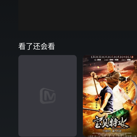
00:00
弹
看了还会看