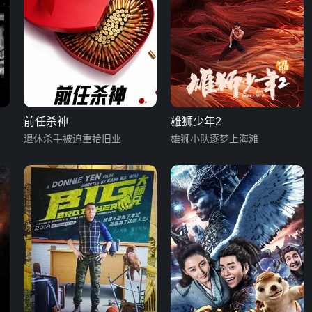
前任杀神
雄狮少年2
退休杀手被迫重拾旧业
雄狮小队逐梦上海滩