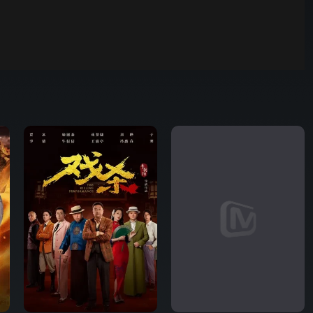
00:01
自动
倍速
发射