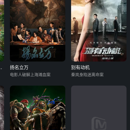
勇
扬名立万
别有动机
电影人破解上海滩血案
秦岚身陷迷离命案