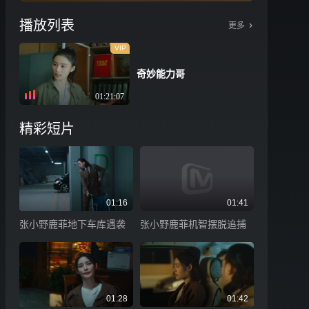
播放列表
更多
VIP
奇妙能力哥
01:21:07
精彩短片
01:16
01:41
张小野鹿菲地下车库遇袭
张小野鹿菲机智摆脱追捕
01:28
01:42