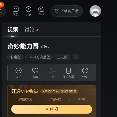
惠
下载客户端
员
消息
历史
创作
视频
讨论
·34
奇妙能力哥
›
详情
电影
128.4万次播放
王元虎
评论
收藏
下载
换设备看
分享
开通VIP会员
免前贴片广告，解锁会员权益
热剧抢先看
|
广告特权
|
1080P
立即开通