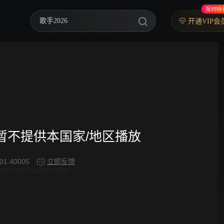
限时特
歌手2026
开通VIP会
你好，星期六
中餐厅·南洋拾光季
快乐老家
野狗骨头
忙忙碌碌寻宝藏2
频暂不提供本国家/地区播放
我们的宿舍·归心季
01.40005
立即反馈
45e8-959a-f2ac5d755beb
爸爸当家 第五季
密室大逃脱 第八季