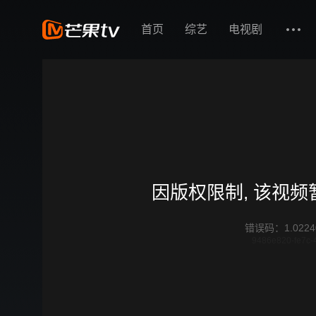
首页
综艺
电视剧
因版权限制, 该视
错误码
：
1.0224
9486e820-fe7c-