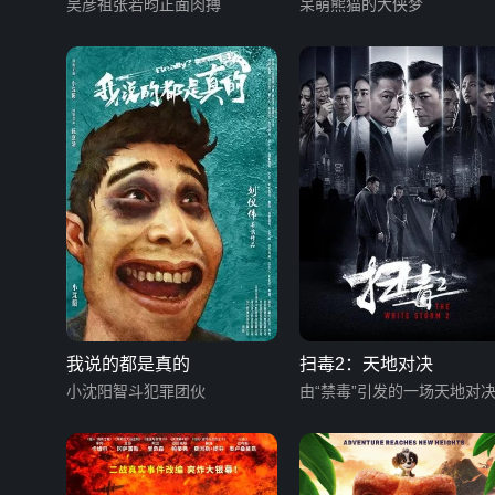
吴彦祖张若昀正面肉搏
呆萌熊猫的大侠梦
我说的都是真的
扫毒2：天地对决
小沈阳智斗犯罪团伙
由“禁毒”引发的一场天地对