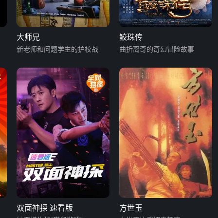
大师兄
鲛珠传
新老师和问题学生的护校战
曲折离奇的奇幻冒险故事
双面神探 速看版
方世玉