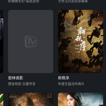
妙趣横生的“猫鼠游戏”
方世玉比武招亲趣事
密林诡影
新秩序
决
摸金校尉 古墓夺宝
年度生猛动作爽片