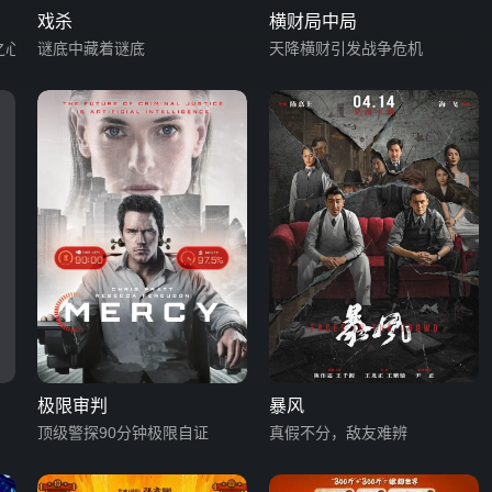
戏杀
横财局中局
之心
谜底中藏着谜底
天降横财引发战争危机
极限审判
暴风
顶级警探90分钟极限自证
真假不分，敌友难辨