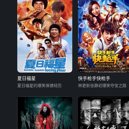
夏日福星
快手枪手快枪手
夏日福星的爆笑保镖经历
林更新张静初爆笑夺宝之路