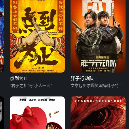
点到为止
胖子行动队
“君子之礼”与“小人一面”
文章包贝尔爆笑演绎胖子特工