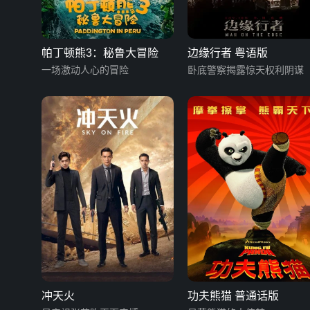
帕丁顿熊3：秘鲁大冒险
边缘行者 粤语版
一场激动人心的冒险
卧底警察揭露惊天权利阴谋
冲天火
功夫熊猫 普通话版