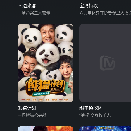
不速来客
宝贝特攻
一场命案三人较量
方力申化身守护者保卫大漠
熊猫计划
绵羊侦探团
一场熊猫抢夺战
“狼叔”变身牧羊人