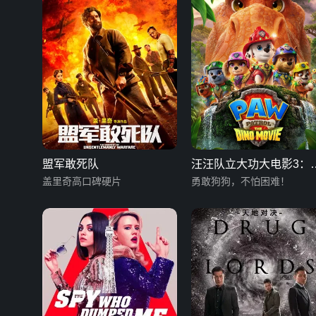
盟军敢死队
汪汪队立大功大电影3：
盖里奇高口碑硬片
闯恐龙岛
勇敢狗狗，不怕困难！