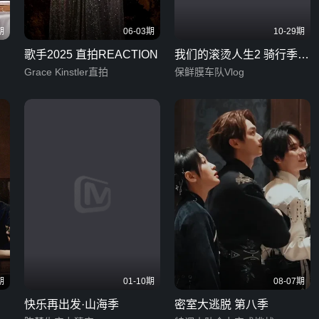
期
06-03期
10-29期
歌手2025 直拍REACTION
我们的滚烫人生2 骑行季
Grace Kinstler直拍
直拍彩蛋
保鲜膜车队Vlog
期
01-10期
08-07期
快乐再出发·山海季
密室大逃脱 第八季