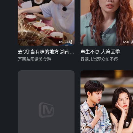
09-24期
02-01
去“湘”当有味的地方 湖南话
声生不息·大湾区季
版
万茜益阳话美食游
容祖儿当观众忙不停