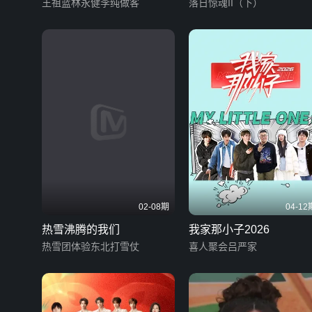
王祖蓝林永健李纯做客
落日惊魂II（下）
02-08期
04-12
热雪沸腾的我们
我家那小子2026
热雪团体验东北打雪仗
喜人聚会吕严家