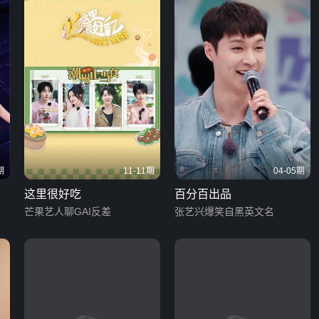
期
11-11期
04-05期
这里很好吃
百分百出品
芒果艺人聊GAI反差
张艺兴爆笑自黑英文名