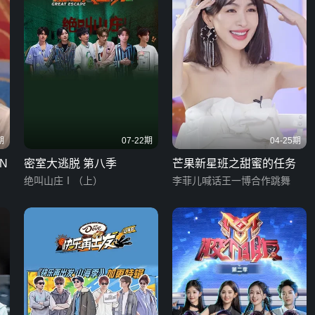
期
07-22期
04-25期
N
密室大逃脱 第八季
芒果新星班之甜蜜的任务
绝叫山庄Ⅰ（上）
李菲儿喊话王一博合作跳舞