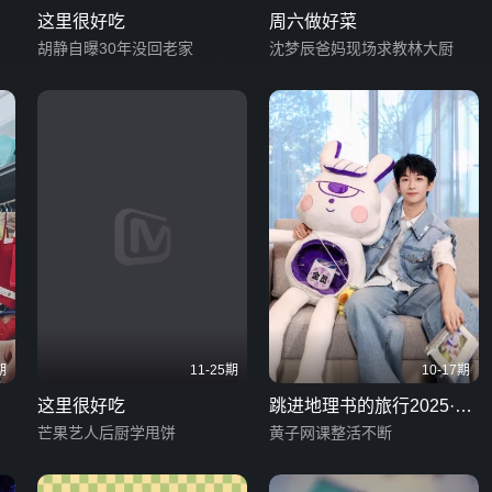
这里很好吃
周六做好菜
胡静自曝30年没回老家
沈梦辰爸妈现场求教林大厨
期
11-25期
10-17期
这里很好吃
跳进地理书的旅行2025·青
芒果艺人后厨学甩饼
海篇
黄子网课整活不断