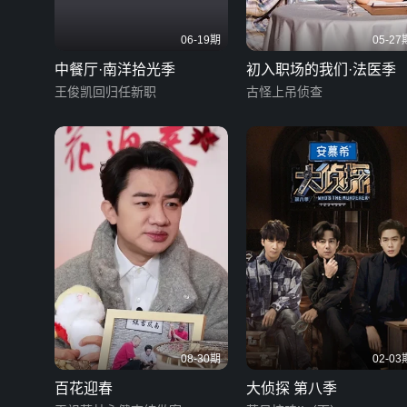
06-19期
05-27
中餐厅·南洋拾光季
初入职场的我们·法医季
王俊凯回归任新职
古怪上吊侦查
08-30期
02-03
百花迎春
大侦探 第八季