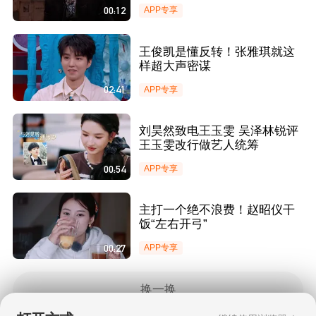
00:12
APP专享
王俊凯是懂反转！张雅琪就这
样超大声密谋
02:41
APP专享
刘昊然致电王玉雯 吴泽林锐评
王玉雯改行做艺人统筹
00:54
APP专享
主打一个绝不浪费！赵昭仪干
饭“左右开弓”
00:27
APP专享
换一换