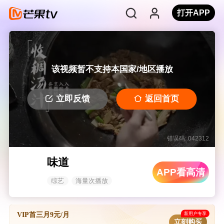
打开APP
该视频暂不支持本国家/地区播放
立即反馈
返回首页
错误码: 042312
味道
APP看高清
综艺
海量次播放
新用户专享
VIP首三月9元/月
立刻购买