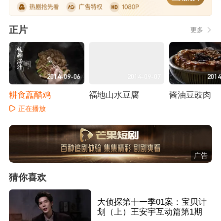
正片
更多
2014-09-06
2014-09-07
2014
耕食藠醋鸡
福地山水豆腐
酱油豆豉肉
正在播放
正在播放
正在播放
广告
猜你喜欢
大侦探第十一季01案：宝贝计
划（上）王安宇互动篇第1期